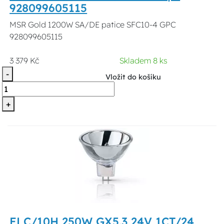
928099605115
MSR Gold 1200W SA/DE patice SFC10-4 GPC
928099605115
3 379 Kč
Skladem 8 ks
-
Vložit do košíku
+
ELC/10H 250W GX5.3 24V 1CT/24