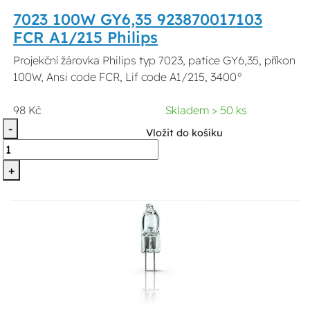
7023 100W GY6,35 923870017103
FCR A1/215 Philips
Projekční žárovka Philips typ 7023, patice GY6,35, příkon
100W, Ansi code FCR, Lif code A1/215, 3400°
98 Kč
Skladem > 50 ks
-
Vložit do košíku
+