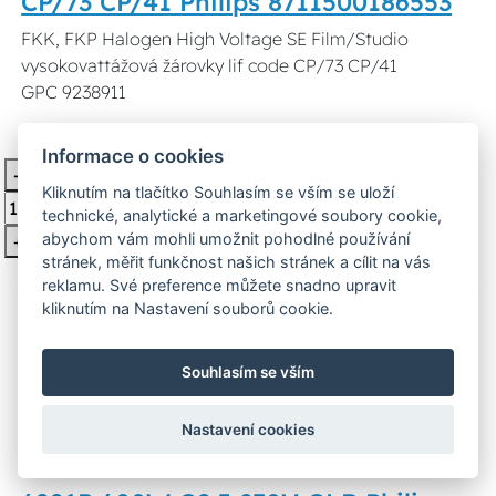
CP/73 CP/41 Philips 8711500186553
FKK, FKP Halogen High Voltage SE Film/Studio
vysokovattážová žárovky lif code CP/73 CP/41
GPC 9238911
1 750 Kč
Skladem 9 ks
Informace o cookies
-
Vložit do košíku
Kliknutím na tlačítko Souhlasím se vším se uloží
technické, analytické a marketingové soubory cookie,
abychom vám mohli umožnit pohodlné používání
+
stránek, měřit funkčnost našich stránek a cílit na vás
reklamu. Své preference můžete snadno upravit
kliknutím na Nastavení souborů cookie.
Souhlasím se vším
Nastavení cookies