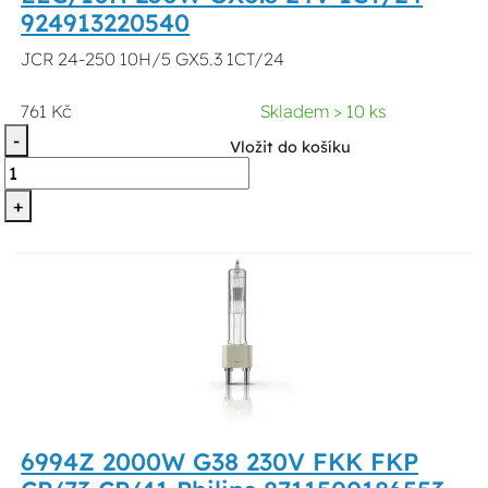
924913220540
JCR 24-250 10H/5 GX5.3 1CT/24
761 Kč
Skladem > 10 ks
-
Vložit do košíku
+
6994Z 2000W G38 230V FKK FKP