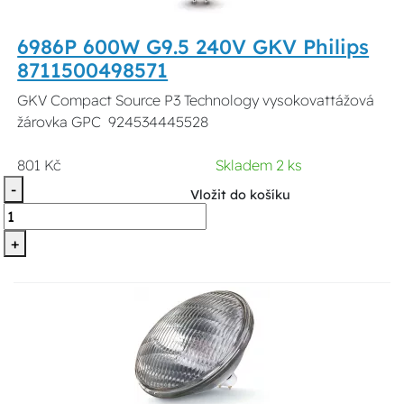
6986P 600W G9.5 240V GKV Philips
8711500498571
GKV Compact Source P3 Technology vysokovattážová
žárovka GPC 924534445528
801 Kč
Skladem 2 ks
-
Vložit do košíku
+