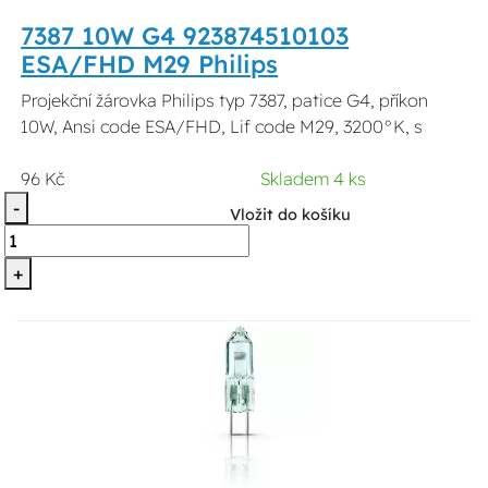
7387 10W G4 923874510103
ESA/FHD M29 Philips
Projekční žárovka Philips typ 7387, patice G4, příkon
10W, Ansi code ESA/FHD, Lif code M29, 3200°K, s
96 Kč
Skladem 4 ks
-
Vložit do košíku
+