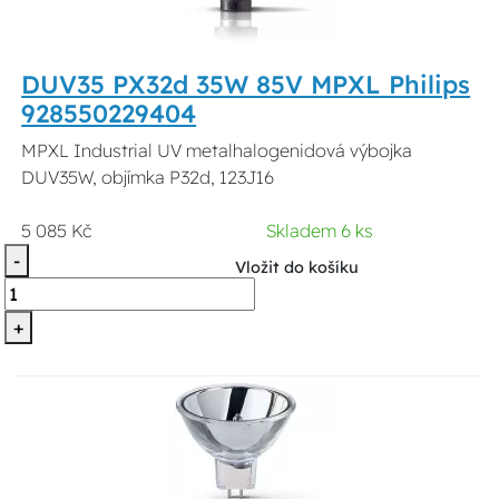
DUV35 PX32d 35W 85V MPXL Philips
928550229404
MPXL Industrial UV metalhalogenidová výbojka
DUV35W, objímka P32d, 123J16
5 085 Kč
Skladem 6 ks
-
Vložit do košíku
+