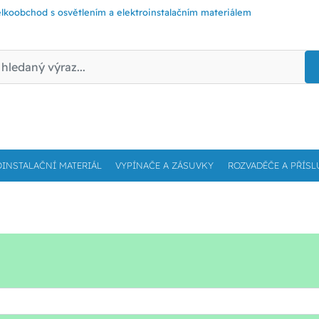
lkoobchod s osvětlením a elektroinstalačním materiálem
OINSTALAČNÍ MATERIÁL
VYPÍNAČE A ZÁSUVKY
ROZVADĚČE A PŘÍSL