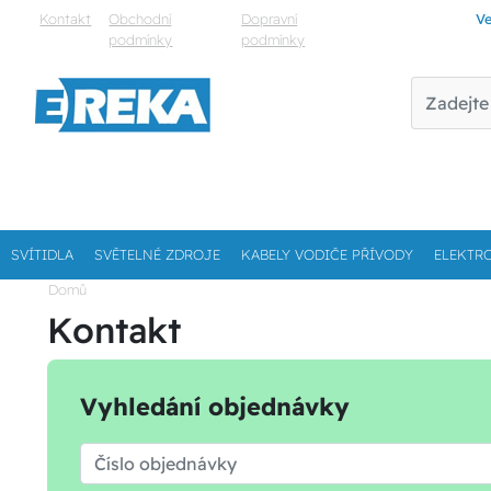
Kontakt
Obchodní
Dopravní
Ve
podmínky
podmínky
SVÍTIDLA
SVĚTELNÉ ZDROJE
KABELY VODIČE PŘÍVODY
ELEKTR
Domů
Kontakt
Vyhledání objednávky