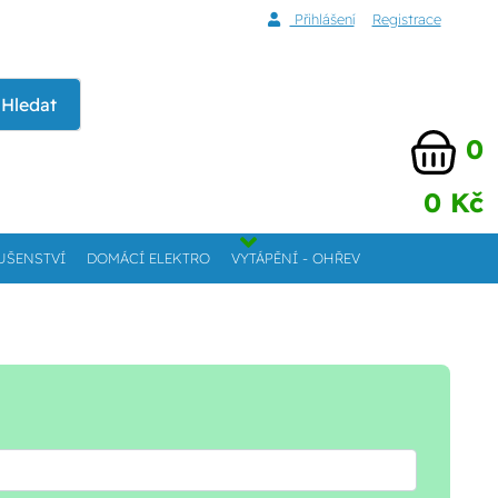
Přihlášení
Registrace
Hledat
0
0 Kč
UŠENSTVÍ
DOMÁCÍ ELEKTRO
VYTÁPĚNÍ - OHŘEV