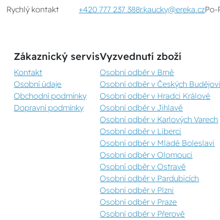
Rychlý kontakt
+420 777 237 388
r.kaucky@ereka.cz
Po-
Zákaznický servis
Vyzvednutí zboží
Kontakt
Osobní odběr v Brně
Osobní údaje
Osobní odběr v Českých Budějovi
Obchodní podmínky
Osobní odběr v Hradci Králové
Dopravní podmínky
Osobní odběr v Jihlavě
Osobní odběr v Karlových Varech
Osobní odběr v Liberci
Osobní odběr v Mladé Boleslavi
Osobní odběr v Olomouci
Osobní odběr v Ostravě
Osobní odběr v Pardubicích
Osobní odběr v Plzni
Osobní odběr v Praze
Osobní odběr v Přerově