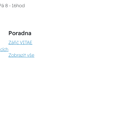
Pá 8 - 16hod
Poradna
Zářič VITAE
cích
Zobrazit vše