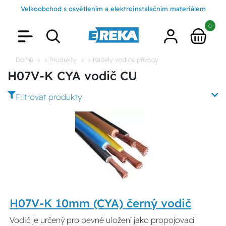
Velkoobchod s osvětlením a elektroinstalačním materiálem
0
Domů
> Produkty
> Kabely vodiče přívody
H07V-K CYA vodič CU
Filtrovat produkty
H07V-K 10mm (CYA) černý vodič
Vodič je určený pro pevné uložení jako propojovací