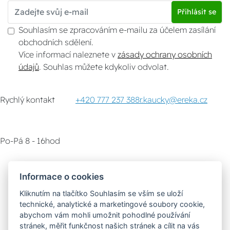
Přihlásit se
Souhlasím se zpracováním e-mailu za účelem zasílání
obchodních sdělení.
Více informací naleznete v
zásady ochrany osobních
údajů
. Souhlas můžete kdykoliv odvolat.
Rychlý kontakt
+420 777 237 388
r.kaucky@ereka.cz
Po-Pá 8 - 16hod
Zákaznický servis
Vyzvednutí zboží
Informace o cookies
Kliknutím na tlačítko Souhlasím se vším se uloží
Poradna
technické, analytické a marketingové soubory cookie,
abychom vám mohli umožnit pohodlné používání
stránek, měřit funkčnost našich stránek a cílit na vás
Možnosti dopravy