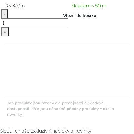
95 Kč/m
Skladem > 50 m
-
Vložit do košíku
+
Top produkty jsou řazeny dle prodejnosti a skladové
dostupnosti, dále jsou náhodně přidány produkty v akci a
novinky.
Sledujte naše exkluzivní nabídky a novinky