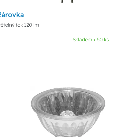
žárovka
ětelný tok 120 lm
Skladem > 50 ks