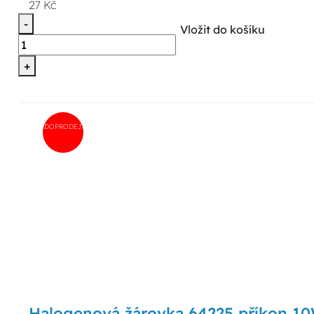
27 Kč
-
Vložit do košíku
+
DOPRODEJ
Halogenová žárovka 64225 příkon 10