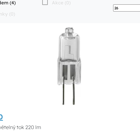
dem (4)
Akce (0)
nky (0)
0
větelný tok 220 lm