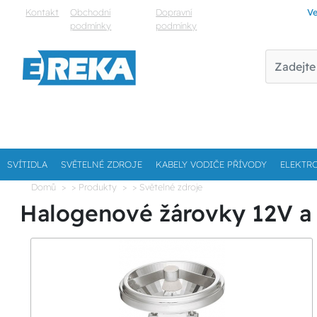
Kontakt
Obchodní
Dopravní
Ve
podmínky
podmínky
SVÍTIDLA
SVĚTELNÉ ZDROJE
KABELY VODIČE PŘÍVODY
ELEKTR
Domů
> Produkty
> Světelné zdroje
Halogenové žárovky 12V a