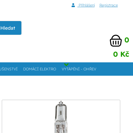
Přihlášení
Registrace
Hledat
0
0 Kč
UŠENSTVÍ
DOMÁCÍ ELEKTRO
VYTÁPĚNÍ - OHŘEV