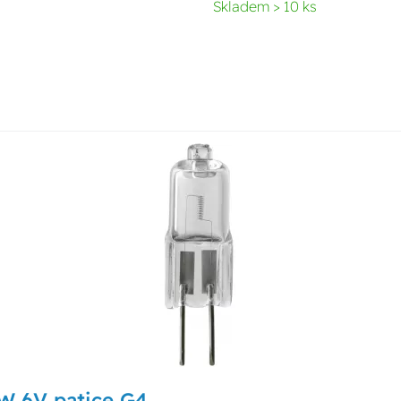
Skladem > 10 ks
W 6V patice G4