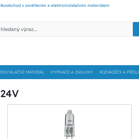
lkoobchod s osvětlením a elektroinstalačním materiálem
OINSTALAČNÍ MATERIÁL
VYPÍNAČE A ZÁSUVKY
ROZVADĚČE A PŘÍSL
 24V