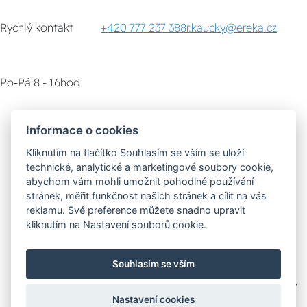
Rychlý kontakt
+420 777 237 388
r.kaucky@ereka.cz
Po-Pá 8 - 16hod
Zákaznický servis
Vyzvednutí zboží
Informace o cookies
Kliknutím na tlačítko Souhlasím se vším se uloží
Poradna
technické, analytické a marketingové soubory cookie,
abychom vám mohli umožnit pohodlné používání
stránek, měřit funkčnost našich stránek a cílit na vás
Možnosti dopravy
reklamu. Své preference můžete snadno upravit
kliknutím na Nastavení souborů cookie.
Bezpečná a rychlá platba
Souhlasím se vším
Nastavení cookies