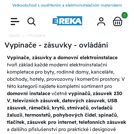
Velkoobchod s osvětlením a elektroinstalačním materiálem
0
Domů
> Produkty
Vypínače - zásuvky - ovládání
Vypínače, zásuvky a domovní elektroinstalace
tvoří základ každé moderní elektroinstalační
kompletace pro byty, rodinné domy, kanceláře,
obchody, hotely, provozovny i komerční prostory. V
této kategorii najdete kompletní sortiment pro
domovní instalace
včetně
vypínačů
,
zásuvek 230
V
,
televizních zásuvek
,
datových zásuvek
,
USB
zásuvek
,
rámečků
,
krytů
,
stmívačů
,
ovladačů
žaluzií
,
termostatů
,
pohybových čidel
,
spínačů
,
tlačítek
,
zásuvek pro internet
,
telefonních zásuvek
a dalšího příslušenství pro praktické i designově