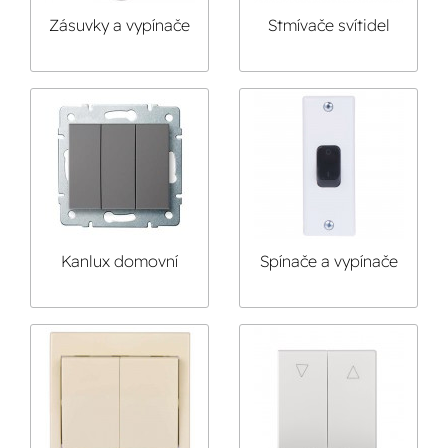
Zásuvky a vypínače
Stmívače svítidel
EMOS
Kanlux domovní
Spínače a vypínače
instalace
do zárubní