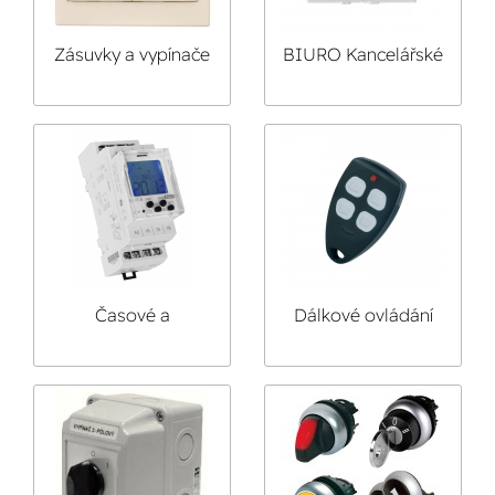
Zásuvky a vypínače
BIURO Kancelářské
Tesla Stropkov
vypínače a zásuvky
BIURO
Časové a
Dálkové ovládání
soumrakové
spínače