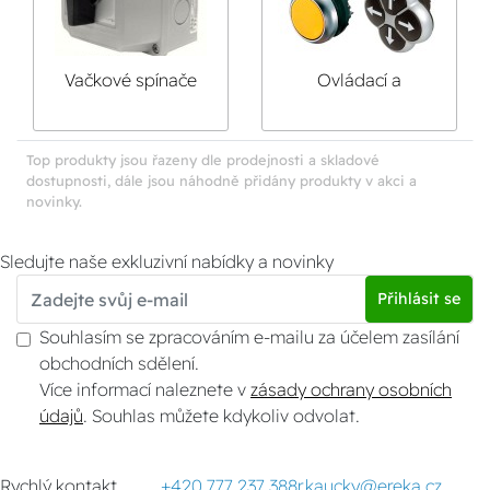
Vačkové spínače
Ovládací a
signalizační přístroje
Top produkty jsou řazeny dle prodejnosti a skladové
dostupnosti, dále jsou náhodně přidány produkty v akci a
novinky.
Sledujte naše exkluzivní nabídky a novinky
Přihlásit se
Souhlasím se zpracováním e-mailu za účelem zasílání
obchodních sdělení.
Více informací naleznete v
zásady ochrany osobních
údajů
. Souhlas můžete kdykoliv odvolat.
Rychlý kontakt
+420 777 237 388
r.kaucky@ereka.cz