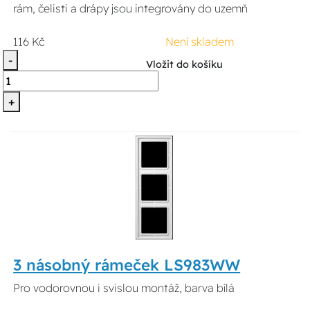
rám, čelisti a drápy jsou integrovány do uzemň
116 Kč
Není skladem
-
Vložit do košíku
+
3 násobný rámeček LS983WW
Pro vodorovnou i svislou montáž, barva bílá