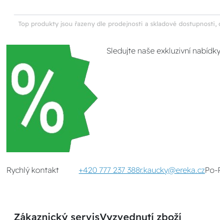
Top produkty jsou řazeny dle prodejnosti a skladové dostupnosti, 
Sledujte naše exkluzivní nabídk
Rychlý kontakt
+420 777 237 388
r.kaucky@ereka.cz
Po-
Zákaznický servis
Vyzvednutí zboží