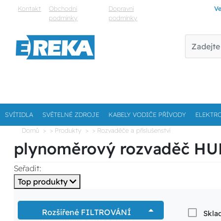
Kontakt
Obchodní
Dopravní
Ve
podmínky
podmínky
SVÍTIDLA
SVĚTELNÉ ZDROJE
KABELY VODIČE PŘÍVODY
ELEKTR
Domů
> Produkty
> Rozvaděče a příslušenství
plynoměrový rozvaděč HU
Seřadit:
Top produkty
Rozšířené FILTROVÁNÍ
Skla