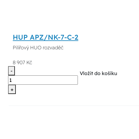
HUP APZ/NK-7-C-2
Pilířový HUO rozvaděč
8 907 Kč
-
Vložit do košíku
+