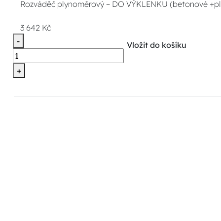
Rozváděč plynoměrový – DO VÝKLENKU (betonové +pl
3 642 Kč
-
Vložit do košíku
+