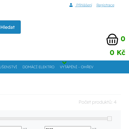
Přihlášení
Registrace
Hledat
0
0 Kč
UŠENSTVÍ
DOMÁCÍ ELEKTRO
VYTÁPĚNÍ - OHŘEV
Počet produktů:
4