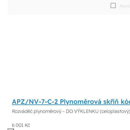
Novi
APZ/NV-7-C-2 Plynoměrová skříň kó
Rozváděč plynoměrový – DO VÝKLENKU (celoplastový
6 001 Kč