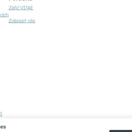
Zářič VITAE
cích
Zobrazit vše
í
ies