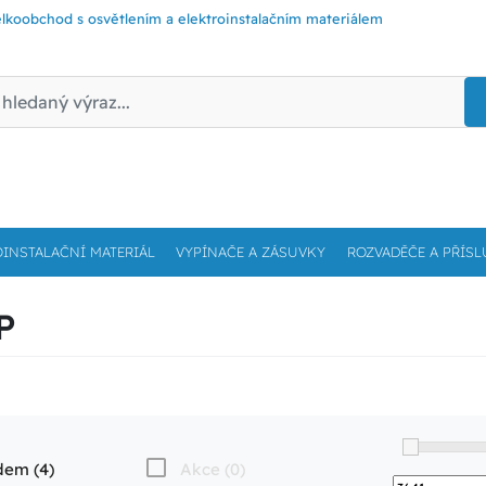
lkoobchod s osvětlením a elektroinstalačním materiálem
OINSTALAČNÍ MATERIÁL
VYPÍNAČE A ZÁSUVKY
ROZVADĚČE A PŘÍSL
P
dem (4)
Akce (0)