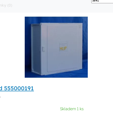
nky (0)
d 555000191
)
Skladem 1 ks