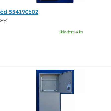
kód 554190602
ový)
Skladem 4 ks