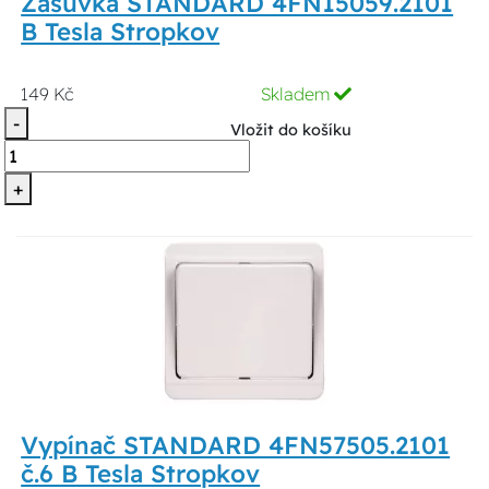
Zásuvka STANDARD 4FN15059.2101
B Tesla Stropkov
149 Kč
Skladem
-
Vložit do košíku
+
Vypínač STANDARD 4FN57505.2101
č.6 B Tesla Stropkov