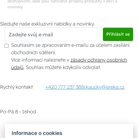
dostupnosti, dále jsou náhodně přidány produkty v akci a
novinky.
Sledujte naše exkluzivní nabídky a novinky
Přihlásit se
Souhlasím se zpracováním e-mailu za účelem zasílání
obchodních sdělení.
Více informací naleznete v
zásady ochrany osobních
údajů
. Souhlas můžete kdykoliv odvolat.
Rychlý kontakt
+420 777 237 388
r.kaucky@ereka.cz
Po-Pá 8 - 16hod
Zákaznický servis
Vyzvednutí zboží
Informace o cookies