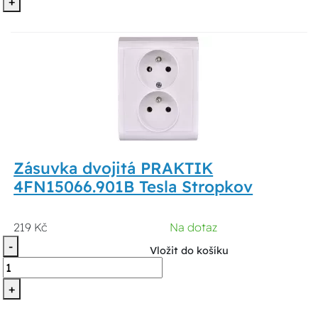
+
Zásuvka dvojitá PRAKTIK
4FN15066.901B Tesla Stropkov
219 Kč
Na dotaz
-
Vložit do košíku
+