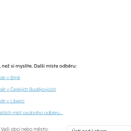
 než si myslíte. Další místa odběru:
ěr v Brně
ěr v Českých Budějovicích
ěr v Liberci
lších míst osobního odběru...
i Vaši obci nebo město: