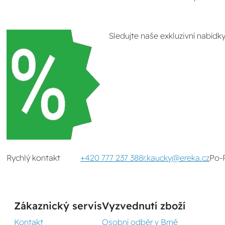
Sledujte naše exkluzivní nabídk
Rychlý kontakt
+420 777 237 388
r.kaucky@ereka.cz
Po-
Zákaznický servis
Vyzvednutí zboží
Kontakt
Osobní odběr v Brně