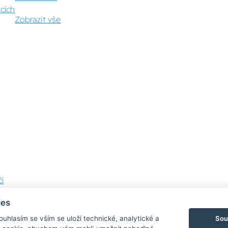
cích
Zobrazit vše
í
ies
Sou
Souhlasím se vším se uloží technické, analytické a