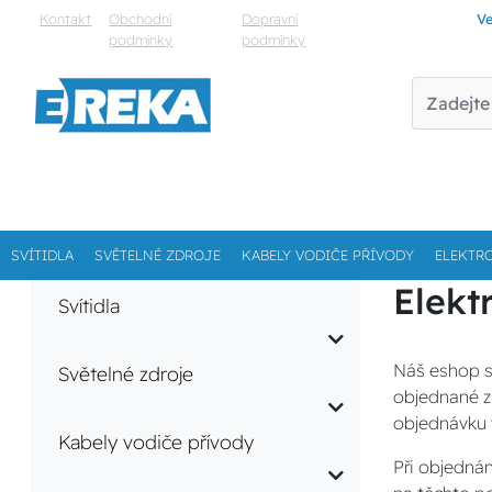
Kontakt
Obchodní
Dopravní
Ve
podmínky
podmínky
SVÍTIDLA
SVĚTELNÉ ZDROJE
KABELY VODIČE PŘÍVODY
ELEKTR
Elektr
Svítidla
Náš eshop s
Světelné zdroje
objednané zb
objednávku 
Kabely vodiče přívody
Při objednán