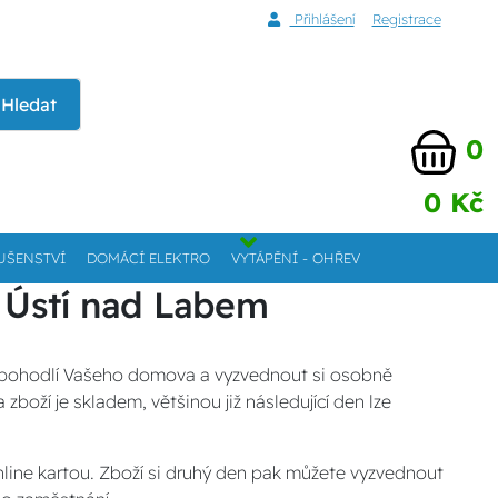
Přihlášení
Registrace
Hledat
0
0 Kč
UŠENSTVÍ
DOMÁCÍ ELEKTRO
VYTÁPĚNÍ - OHŘEV
la Ústí nad Labem
z pohodlí Vašeho domova a vyzvednout si osobně
oží je skladem, většinou již následující den lze
online kartou. Zboží si druhý den pak můžete vyzvednout