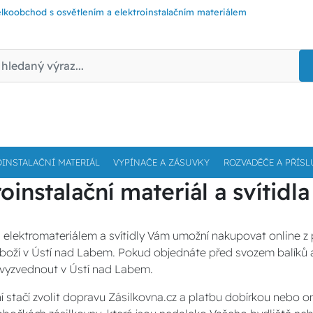
lkoobchod s osvětlením a elektroinstalačním materiálem
OINSTALAČNÍ MATERIÁL
VYPÍNAČE A ZÁSUVKY
ROZVADĚČE A PŘÍSL
oinstalační materiál a svítid
 elektromateriálem a svítidly Vám umožní nakupovat online 
oží v Ústí nad Labem. Pokud objednáte před svozem balíků a zb
vyzvednout v Ústí nad Labem.
í stačí zvolit dopravu Zásilkovna.cz a platbu dobírkou nebo 