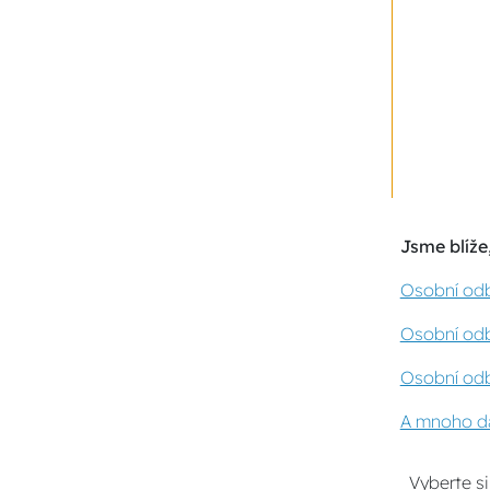
Jsme blíže,
Osobní odb
Osobní odb
Osobní odb
A mnoho da
Vyberte s