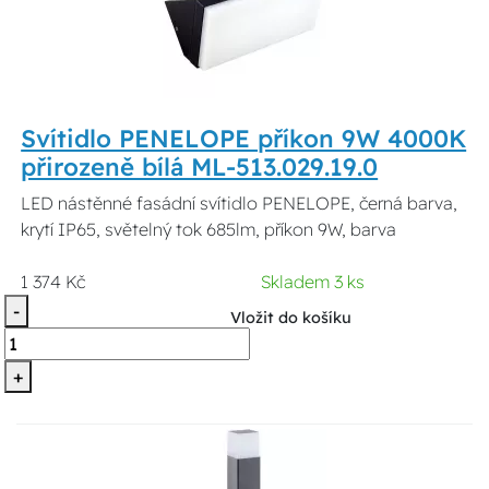
Svítidlo PENELOPE příkon 9W 4000K
přirozeně bílá ML-513.029.19.0
LED nástěnné fasádní svítidlo PENELOPE, černá barva,
krytí IP65, světelný tok 685lm, příkon 9W, barva
1 374 Kč
Skladem 3 ks
-
Vložit do košíku
+