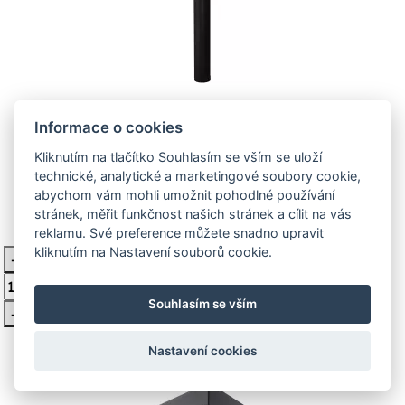
Nordlux Mino - Mino 45cm - 879723
Informace o cookies
Nordlux
Kliknutím na tlačítko Souhlasím se vším se uloží
Elegantní černý sloupek, který se stane ozdobou každé
technické, analytické a marketingové soubory cookie,
zahrady nebo příjezdové cesty. O stylové nepřím
abychom vám mohli umožnit pohodlné používání
stránek, měřit funkčnost našich stránek a cílit na vás
reklamu. Své preference můžete snadno upravit
3 674 Kč
Není skladem
kliknutím na Nastavení souborů cookie.
-
Vložit do košíku
Souhlasím se vším
+
Nastavení cookies