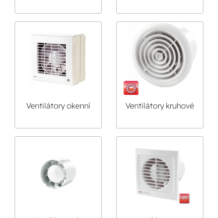
skleněným čelním
příslušenství
panelem
Ventilátory okenní
Ventilátory kruhové