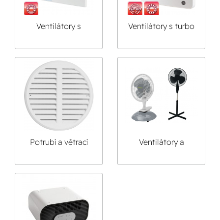
Ventilátory s
Ventilátory s turbo
kuličkovými ložisky
motorem
Potrubí a větrací
Ventilátory a
mřížky, zpětné
klimatizace
klapky