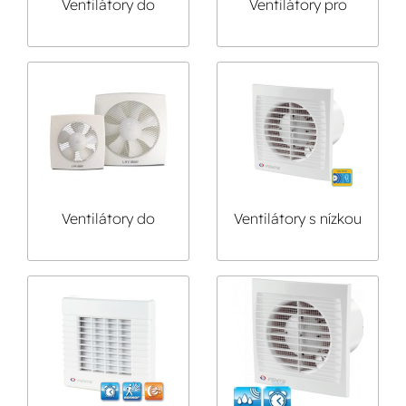
Ventilátory do
Ventilátory pro
potrubí
napětí 12V
Ventilátory do
Ventilátory s nízkou
společenských
hlučností
prostor