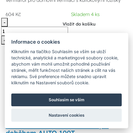
604 Kč
Skladem 4 ks
-
Vložit do košíku
+
Informace o cookies
Kliknutím na tlačítko Souhlasím se vším se uloží
technické, analytické a marketingové soubory cookie,
abychom vám mohli umožnit pohodlné používání
stránek, měřit funkčnost našich stránek a cílit na vás
reklamu. Své preference můžete snadno upravit
kliknutím na Nastavení souborů cookie.
Souhlasím se vším
Blauberg AUTO100T Axiální
Nastavení cookies
koupelnový ventilátor s
automatickou žaluzií a časovým