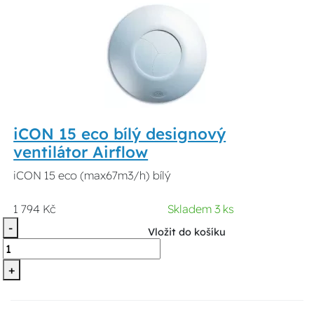
iCON 15 eco bílý designový
ventilátor Airflow
iCON 15 eco (max67m3/h) bílý
1 794 Kč
Skladem 3 ks
-
Vložit do košíku
+