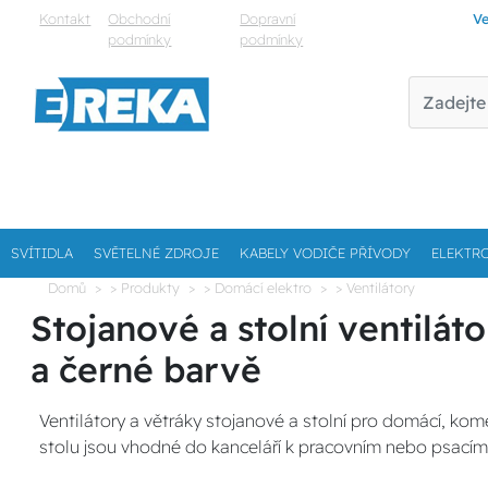
Kontakt
Obchodní
Dopravní
Ve
podmínky
podmínky
SVÍTIDLA
SVĚTELNÉ ZDROJE
KABELY VODIČE PŘÍVODY
ELEKTR
Domů
> Produkty
> Domácí elektro
> Ventilátory
Stojanové a stolní ventilát
a černé barvě
Ventilátory a větráky stojanové a stolní pro domácí, kome
stolu jsou vhodné do kanceláří k pracovním nebo psacím