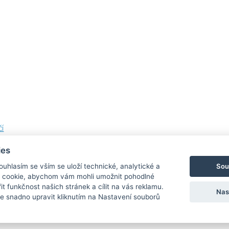
í
ies
Sou
Souhlasím se vším se uloží technické, analytické a
 cookie, abychom vám mohli umožnit pohodlné
Bezpečná a rychlá platba
it funkčnost našich stránek a cílit na vás reklamu.
Nas
 snadno upravit kliknutím na Nastavení souborů