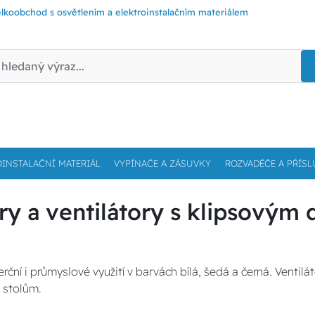
lkoobchod s osvětlením a elektroinstalačním materiálem
OINSTALAČNÍ MATERIÁL
VYPÍNAČE A ZÁSUVKY
ROZVADĚČE A PŘÍSL
ory a ventilátory s klipsovým 
rční i průmyslové využití v barvách bílá, šedá a černá. Ventil
 stolům.