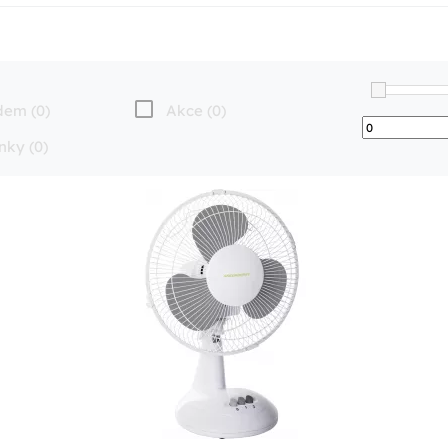
dem (0)
Akce (0)
nky (0)