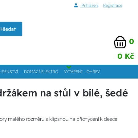
Přihlášení
Registrace
Hledat
0
0 Kč
UŠENSTVÍ
DOMÁCÍ ELEKTRO
VYTÁPĚNÍ - OHŘEV
držákem na stůl v bílé, šedé
átory malého rozměru s klipsnou na přichycení k desce