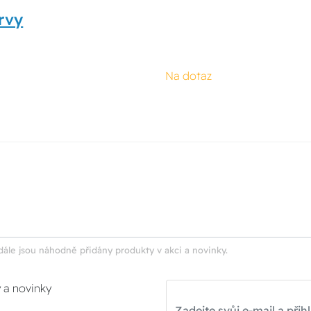
rvy
Na dotaz
dále jsou náhodně přidány produkty v akci a novinky.
y a novinky