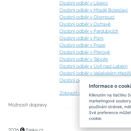
Osobní odběr v Liberci
Osobní odběr v Mladé Boleslavi
Osobní odběr v Olomouci
Osobní odběr v Ostravě
Osobní odběr v Pardubicích
Osobní odběr v Plzni
Osobní odběr v Praze
Osobní odběr v Přerově
Osobní odběr v Táboře
Osobní odběr v Ústí nad Labem
Osobní odběr v Valašském Meziříč
Osobní odběr v Zlíně
Informace o cook
Zobrazit vše
Kliknutím na tlačítko 
marketingové soubory
Možnosti dopravy
používání stránek, měř
Své preference můžete
cookie.
2026
Ereka.cz