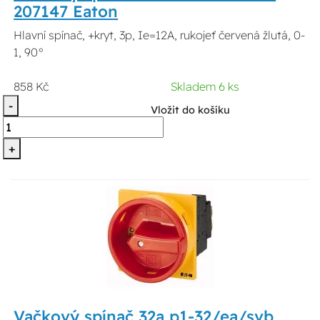
207147 Eaton
Hlavní spínač, +kryt, 3p, Ie=12A, rukojeť červená žlutá, 0-
1, 90°
858 Kč
Skladem 6 ks
-
Vložit do košíku
+
Vačkový spínač 32a p1-32/ea/svb