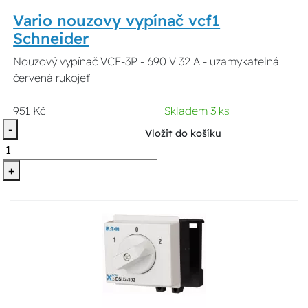
Vario nouzovy vypínač vcf1
Schneider
Nouzový vypínač VCF-3P - 690 V 32 A - uzamykatelná
červená rukojeť
951 Kč
Skladem 3 ks
-
Vložit do košíku
+