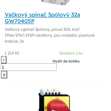
Vačkový spínač 3pólový 32a
GW70405P
Vačkový vypínač 3pólový, proud 32A, krytí
IP66/IP67/IP69 nástěnný, pro ovládání, plastová
krabice, če
1 214 Kč
Skladem 2 ks
-
Vložit do košíku
+