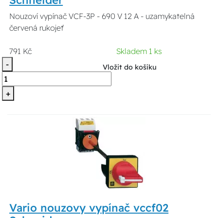
Schneider
Nouzoví vypínač VCF-3P - 690 V 12 A - uzamykatelná
červená rukojeť
791 Kč
Skladem 1 ks
-
Vložit do košíku
+
Vario nouzovy vypínač vccf02