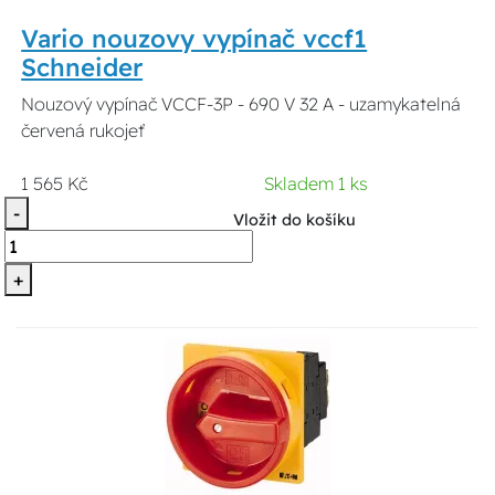
Vario nouzovy vypínač vccf1
Schneider
Nouzový vypínač VCCF-3P - 690 V 32 A - uzamykatelná
červená rukojeť
1 565 Kč
Skladem 1 ks
-
Vložit do košíku
+