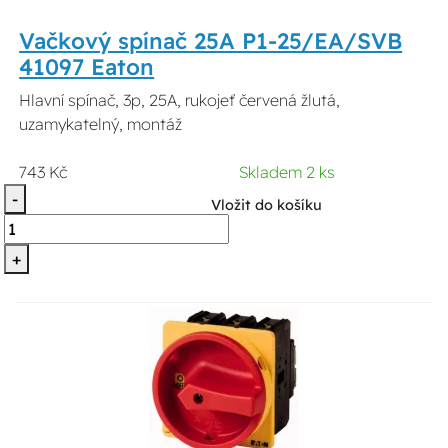
Vačkový spínač 25A P1-25/EA/SVB
41097 Eaton
Hlavní spínač, 3p, 25A, rukojeť červená žlutá,
uzamykatelný, montáž
743 Kč
Skladem 2 ks
-
Vložit do košíku
+