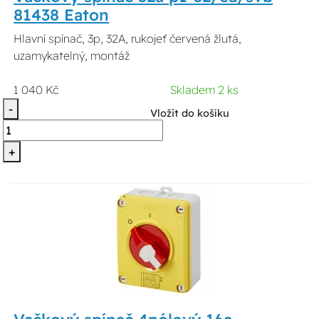
81438 Eaton
Hlavní spínač, 3p, 32A, rukojeť červená žlutá,
uzamykatelný, montáž
1 040 Kč
Skladem 2 ks
-
Vložit do košíku
+