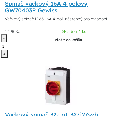
Spínač vačkový 16A 4 pólový
GW70403P Gewiss
Vačkový spínač IP66 16A 4-pol. nástěnný pro ovládání
1 198 Kč
Skladem 1 ks
-
Vložit do košíku
+
Vačkový spínač 32a p1-32/i2/svb