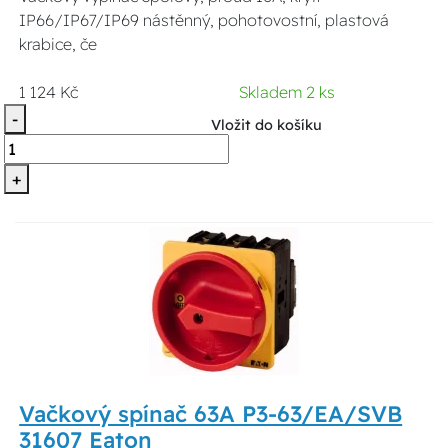
IP66/IP67/IP69 nástěnný, pohotovostní, plastová
krabice, če
1 124 Kč
Skladem 2 ks
-
Vložit do košíku
+
Vačkový spínač 63A P3-63/EA/SVB
31607 Eaton