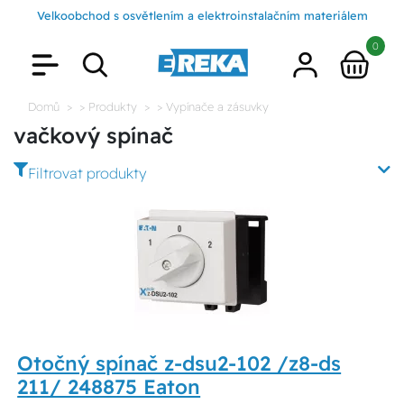
Velkoobchod s osvětlením a elektroinstalačním materiálem
0
Domů
> Produkty
> Vypínače a zásuvky
vačkový spínač
Filtrovat produkty
Otočný spínač z-dsu2-102 /z8-ds
211/ 248875 Eaton