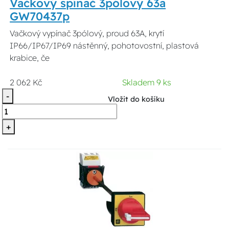
Vačkový spínač 3pólový 63a
GW70437p
Vačkový vypínač 3pólový, proud 63A, krytí
IP66/IP67/IP69 nástěnný, pohotovostní, plastová
krabice, če
2 062 Kč
Skladem 9 ks
-
Vložit do košíku
+