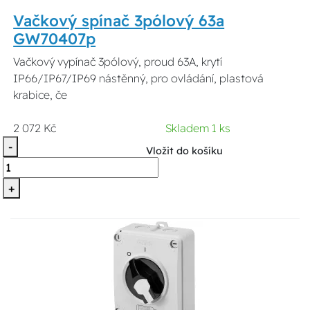
Vačkový spínač 3pólový 63a
GW70407p
Vačkový vypínač 3pólový, proud 63A, krytí
IP66/IP67/IP69 nástěnný, pro ovládání, plastová
krabice, če
2 072 Kč
Skladem 1 ks
-
Vložit do košíku
+