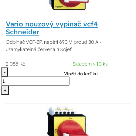
Vario nouzový vypínač vcf4
Schneider
Odpínač VCF-3P, napětí 690 V, proud 80 A -
uzamykatelná červená rukojeť
2 085 Kč
Skladem > 10 ks
-
Vložit do košíku
+