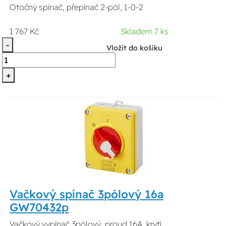
Otočný spínač, přepínač 2-pól, 1-0-2
1 767 Kč
Skladem 7 ks
-
Vložit do košíku
+
Vačkový spínač 3pólový 16a
GW70432p
Vačkový vypínač 3pólový, proud 16A, krytí