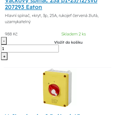
Vačkový spínač 25a p1-25/i2/svb
207293 Eaton
Hlavní spínač, +kryt, 3p, 25A, rukojeť červená žlutá,
uzamykatelný
988 Kč
Skladem 2 ks
-
Vložit do košíku
+