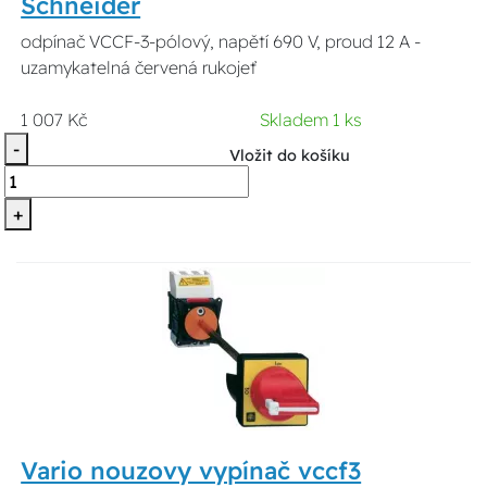
Schneider
odpínač VCCF-3-pólový, napětí 690 V, proud 12 A -
uzamykatelná červená rukojeť
1 007 Kč
Skladem 1 ks
-
Vložit do košíku
+
Vario nouzovy vypínač vccf3