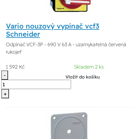
Vario nouzový vypínač vcf3
Schneider
Odpínač VCF-3P - 690 V 63 A - uzamykatelná červená
rukojeť
1 592 Kč
Skladem 2 ks
-
Vložit do košíku
+