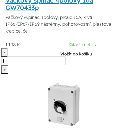
Vačkový spínač 4pólový 16a
GW70433p
Vačkový vypínač 4pólový, proud 16A, krytí
IP66/IP67/IP69 nástěnný, pohotovostní, plastová
krabice, če
1 198 Kč
Skladem 4 ks
-
Vložit do košíku
+