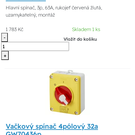
Hlavní spínač, 3p, 63A, rukojeť červená žlutá,
uzamykatelný, montáž
1 783 Kč
Skladem 1 ks
-
Vložit do košíku
+
Vačkový spínač 4pólový 32a
GW70436p