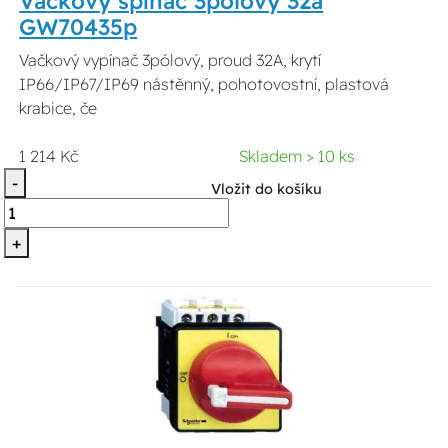
Vačkový spínač 3pólový 32a
GW70435p
Vačkový vypínač 3pólový, proud 32A, krytí
IP66/IP67/IP69 nástěnný, pohotovostní, plastová
krabice, če
1 214 Kč
Skladem > 10 ks
-
Vložit do košíku
+