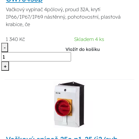
Vačkový vypínač 4pólový, proud 32A, krytí
IP66/IP67/IP69 nástěnný, pohotovostní, plastová
krabice, če
1 340 Kč
Skladem 4 ks
-
Vložit do košíku
+