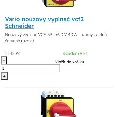
Vario nouzovy vypínač vcf2
Schneider
Nouzový vypínač VCF-3P - 690 V 40 A - uzamykatelná
červená rukojeť
1 148 Kč
Skladem 9 ks
-
Vložit do košíku
+