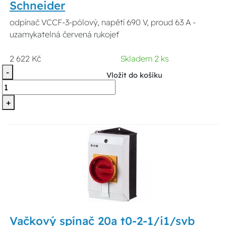
Schneider
odpínač VCCF-3-pólový, napětí 690 V, proud 63 A -
uzamykatelná červená rukojeť
2 622 Kč
Skladem 2 ks
-
Vložit do košíku
+
Vačkový spínač 20a t0-2-1/i1/svb