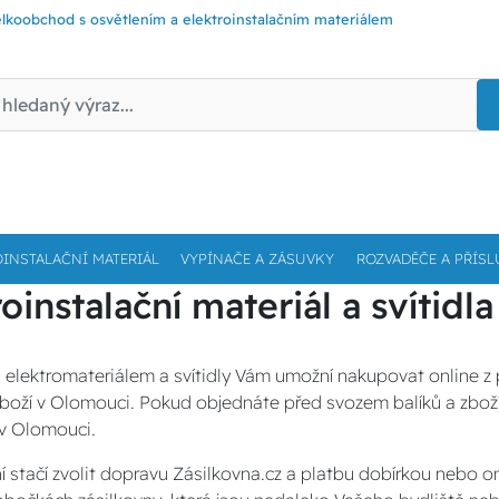
lkoobchod s osvětlením a elektroinstalačním materiálem
OINSTALAČNÍ MATERIÁL
VYPÍNAČE A ZÁSUVKY
ROZVADĚČE A PŘÍSL
roinstalační materiál a svítid
 elektromateriálem a svítidly Vám umožní nakupovat online 
oží v Olomouci. Pokud objednáte před svozem balíků a zboží j
v Olomouci.
í stačí zvolit dopravu Zásilkovna.cz a platbu dobírkou nebo 