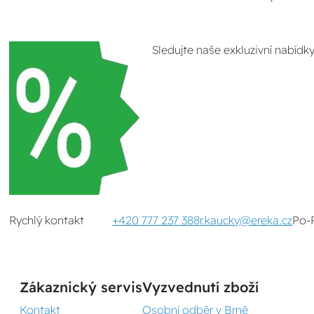
Sledujte naše exkluzivní nabídk
Rychlý kontakt
+420 777 237 388
r.kaucky@ereka.cz
Po-
Zákaznický servis
Vyzvednutí zboží
Kontakt
Osobní odběr v Brně