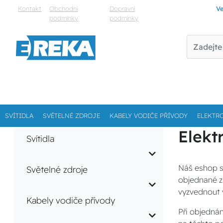
Kontakt
Obchodní
Dopravní
Ve
podmínky
podmínky
SVÍTIDLA
SVĚTELNÉ ZDROJE
KABELY VODIČE PŘÍVODY
ELEKTR
Elekt
Svítidla
Náš eshop s
Světelné zdroje
objednané zb
vyzvednout 
Kabely vodiče přívody
Při objednán