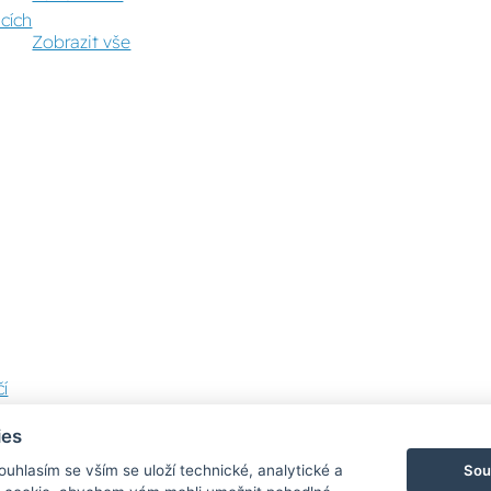
cích
Zobrazit vše
í
ies
Sou
Souhlasím se vším se uloží technické, analytické a