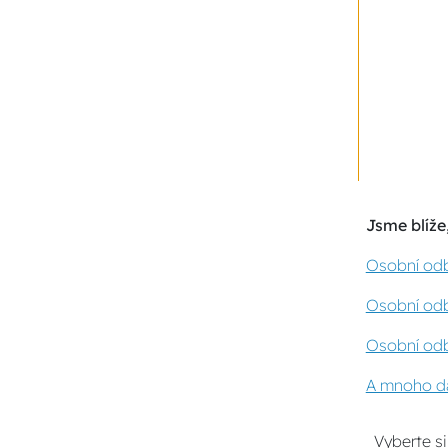
Jsme blíže,
Osobní odb
Osobní odb
Osobní odb
A mnoho da
Vyberte s