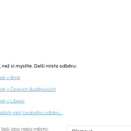
 než si myslíte. Další místa odběru:
ěr v Brně
ěr v Českých Budějovicích
ěr v Liberci
lších míst osobního odběru...
i Vaši obci nebo město: