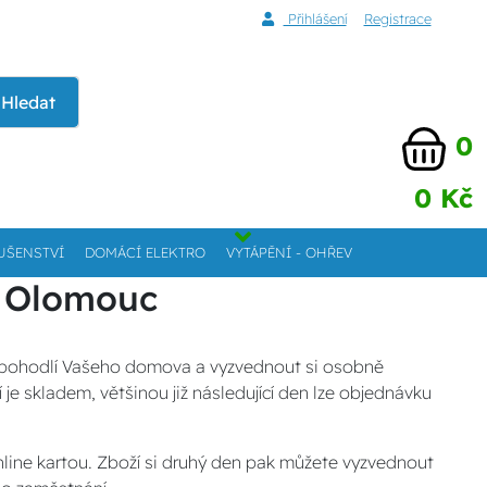
Přihlášení
Registrace
Hledat
0
0 Kč
UŠENSTVÍ
DOMÁCÍ ELEKTRO
VYTÁPĚNÍ - OHŘEV
la Olomouc
z pohodlí Vašeho domova a vyzvednout si osobně
e skladem, většinou již následující den lze objednávku
online kartou. Zboží si druhý den pak můžete vyzvednout