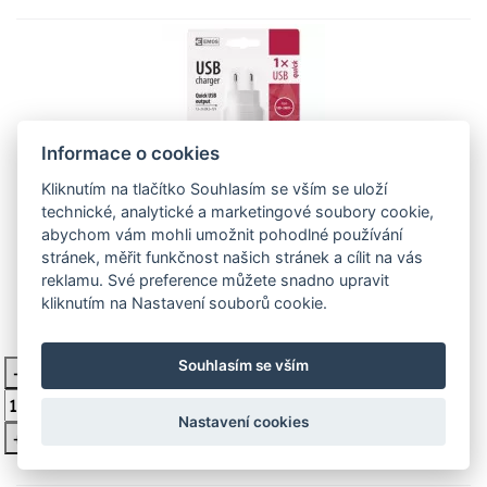
Informace o cookies
Kliknutím na tlačítko Souhlasím se vším se uloží
technické, analytické a marketingové soubory cookie,
Univerzální USB adaptér QUICK do
abychom vám mohli umožnit pohodlné používání
sítě 3A (18W) max. EMOS
stránek, měřit funkčnost našich stránek a cílit na vás
reklamu. Své preference můžete snadno upravit
Popis produktu
kliknutím na Nastavení souborů cookie.
279 Kč
Na dotaz
Souhlasím se vším
-
Vložit do košíku
Nastavení cookies
+