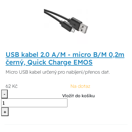
USB kabel 2.0 A/M - micro B/M 0,2m
černý, Quick Charge EMOS
Micro USB kabel určený pro nabíjení/přenos dat.
62 Kč
Na dotaz
-
Vložit do košíku
+