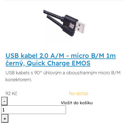
USB kabel 2.0 A/M - micro B/M 1m
černý, Quick Charge EMOS
USB kabels s 90° úhlovým a oboustranným micro B/M
konektorem.
92 Kč
Na dotaz
-
Vložit do košíku
+