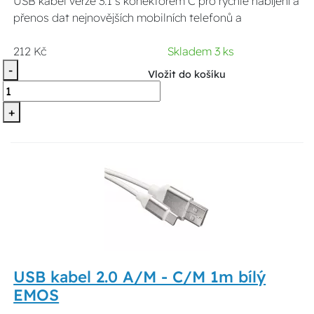
USB kabel verze 3.1 s konektorem C pro rychlé nabíjení a
přenos dat nejnovějších mobilních telefonů a
212 Kč
Skladem 3 ks
-
Vložit do košíku
+
USB kabel 2.0 A/M - C/M 1m bílý
EMOS