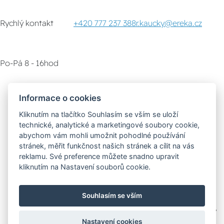
Rychlý kontakt
+420 777 237 388
r.kaucky@ereka.cz
Po-Pá 8 - 16hod
Zákaznický servis
Vyzvednutí zboží
Informace o cookies
Kliknutím na tlačítko Souhlasím se vším se uloží
Poradna
technické, analytické a marketingové soubory cookie,
abychom vám mohli umožnit pohodlné používání
stránek, měřit funkčnost našich stránek a cílit na vás
Možnosti dopravy
reklamu. Své preference můžete snadno upravit
kliknutím na Nastavení souborů cookie.
Bezpečná a rychlá platba
Souhlasím se vším
Nastavení cookies