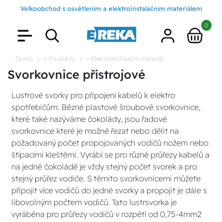
Velkoobchod s osvětlením a elektroinstalačním materiálem
0
Domů
> Produkty
> Elektroinstalační materiál
Svorkovnice přístrojové
Lustrové svorky pro připojení kabelů k elektro
spotřebičům. Bězné plastové šroubové svorkovnice,
které také nazýváme čokolády, jsou řadové
svorkovnice které je možné řezat nebo dělit na
požadovaný počet propojovaných vodičů nožem nebo
štípacími kleštěmi. Vyrábí se pro různé průřezy kabelů a
na jedné čokoládě je vždy stejný počet svorek a pro
stejný průřez vodiče. S těmito svorkovnicemi můžete
připojit více vodičů do jedné svorky a propojit je dále s
libovolným počtem vodičů. Tato lustrsvorka je
vyráběna pro průřezy vodičů v rozpětí od 0,75-4mm2