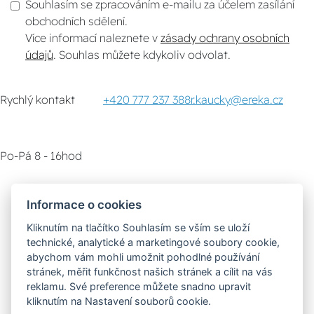
Souhlasím se zpracováním e-mailu za účelem zasílání
obchodních sdělení.
Více informací naleznete v
zásady ochrany osobních
údajů
. Souhlas můžete kdykoliv odvolat.
Rychlý kontakt
+420 777 237 388
r.kaucky@ereka.cz
Po-Pá 8 - 16hod
Zákaznický servis
Vyzvednutí zboží
Informace o cookies
Kliknutím na tlačítko Souhlasím se vším se uloží
Poradna
technické, analytické a marketingové soubory cookie,
abychom vám mohli umožnit pohodlné používání
stránek, měřit funkčnost našich stránek a cílit na vás
Možnosti dopravy
reklamu. Své preference můžete snadno upravit
kliknutím na Nastavení souborů cookie.