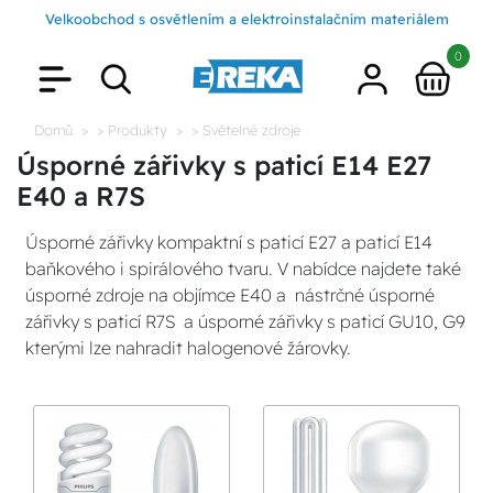
Velkoobchod s osvětlením a elektroinstalačním materiálem
0
Domů
> Produkty
> Světelné zdroje
Úsporné zářivky s paticí E14 E27
E40 a R7S
Úsporné zářivky kompaktní s paticí E27 a paticí E14
baňkového i spirálového tvaru. V nabídce najdete také
úsporné zdroje na objímce E40 a nástrčné úsporné
zářivky s paticí R7S a úsporné zářivky s paticí GU10, G9
kterými lze nahradit halogenové žárovky.