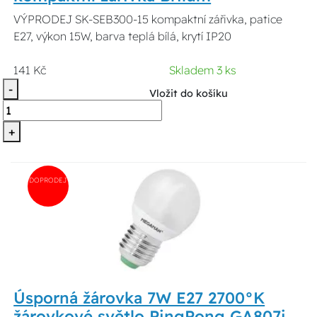
VÝPRODEJ SK-SEB300-15 kompaktní zářivka, patice
E27, výkon 15W, barva teplá bílá, krytí IP20
141 Kč
Skladem 3 ks
-
Vložit do košíku
+
DOPRODEJ
Úsporná žárovka 7W E27 2700°K
žárovkové světlo PingPong GA807i