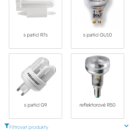
s paticí R7s
s paticí GU10
s paticí G9
reflektorové R50
R63 R80
Filtrovat produkty