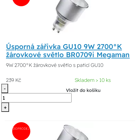
Úsporná zářivka GU10 9W 2700°K
žárovkové světlo BR0709i Megaman
9W 2700°K žárovkové světlo s paticí GU10
239 Kč
Skladem > 10 ks
-
Vložit do košíku
+
DOPRODEJ