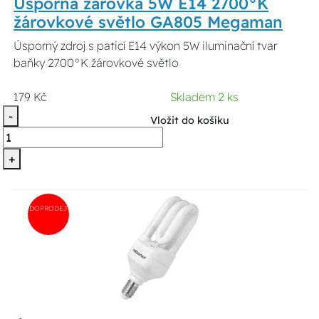
Úsporná žárovka 5W E14 2700°K
žárovkové světlo GA805 Megaman
Úsporný zdroj s paticí E14 výkon 5W iluminační tvar
baňky 2700°K žárovkové světlo
179 Kč
Skladem 2 ks
-
Vložit do košíku
+
DOPRODEJ