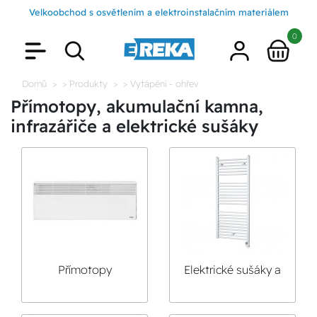
Velkoobchod s osvětlením a elektroinstalačním materiálem
0
Domů
> Produkty
> Vytápění - ohřev
Přímotopy, akumulační kamna,
infrazářiče a elektrické sušáky
Přímotopy
Elektrické sušáky a
žebříky