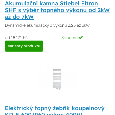
Akumulační kamna Stiebel Eltron
SHF s výběr topného výkonu od 2kW
až do 7kW
Dynamické akumulačky o výkonu 2,25 až 3kW
od 18 171 Kč
Skladem
Varianty produktu
Elektrický topný žebřík koupelnový
KD-E 600/960 výkon 400W