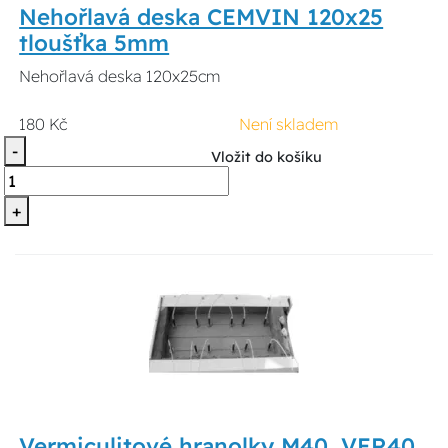
Nehořlavá deska CEMVIN 120x25
tloušťka 5mm
Nehořlavá deska 120x25cm
180 Kč
Není skladem
-
Vložit do košíku
+
Vermiculitové hranolky M40, VER40