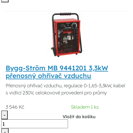
Bygg-Ström MB 9441201 3,3kW
přenosný ohřívač vzduchu
Přenosný ohřívač vzduchu, regulace 0-1,65-3,3kW, kabel
s vidlicí 230V, celokovové provedení pro průmy
3 546 Kč
Skladem 1 ks
-
Vložit do košíku
+