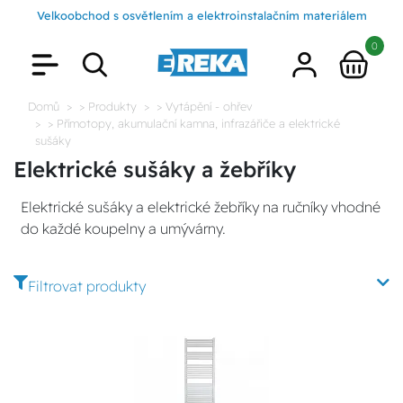
Velkoobchod s osvětlením a elektroinstalačním materiálem
0
Domů
> Produkty
> Vytápění - ohřev
> Přímotopy, akumulační kamna, infrazářiče a elektrické
sušáky
Elektrické sušáky a žebříky
Elektrické sušáky a elektrické žebříky na ručníky vhodné
do každé koupelny a umývárny.
Filtrovat produkty