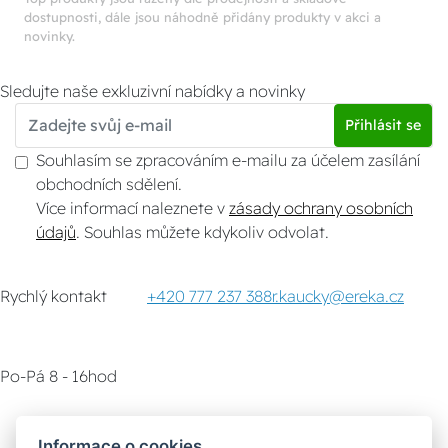
dostupnosti, dále jsou náhodně přidány produkty v akci a
novinky.
Sledujte naše exkluzivní nabídky a novinky
Přihlásit se
Souhlasím se zpracováním e-mailu za účelem zasílání
obchodních sdělení.
Více informací naleznete v
zásady ochrany osobních
údajů
. Souhlas můžete kdykoliv odvolat.
Rychlý kontakt
+420 777 237 388
r.kaucky@ereka.cz
Po-Pá 8 - 16hod
Zákaznický servis
Vyzvednutí zboží
Informace o cookies