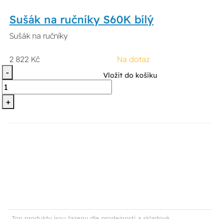
Sušák na ručníky S60K bílý
Sušák na ručníky
2 822 Kč
Na dotaz
-
Vložit do košíku
+
Top produkty jsou řazeny dle prodejnosti a skladové