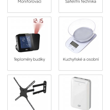
Monitorovací
Satelitni technika
technika
Teploměry budíky
Kuchyňské a osobní
hodiny
váhy