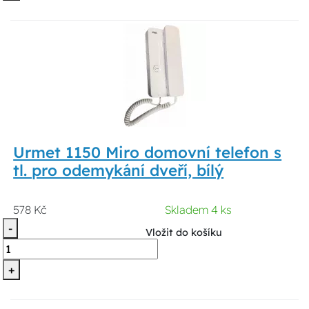
Urmet 1150 Miro domovní telefon s
tl. pro odemykání dveří, bílý
578 Kč
Skladem 4 ks
-
Vložit do košíku
+