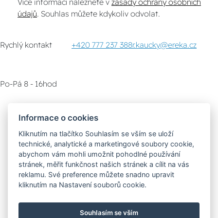
Více informací naleznete v
zásady ochrany osobních
údajů
. Souhlas můžete kdykoliv odvolat.
Rychlý kontakt
+420 777 237 388
r.kaucky@ereka.cz
Po-Pá 8 - 16hod
Zákaznický servis
Vyzvednutí zboží
Informace o cookies
Kliknutím na tlačítko Souhlasím se vším se uloží
Poradna
technické, analytické a marketingové soubory cookie,
abychom vám mohli umožnit pohodlné používání
stránek, měřit funkčnost našich stránek a cílit na vás
Možnosti dopravy
reklamu. Své preference můžete snadno upravit
kliknutím na Nastavení souborů cookie.
Bezpečná a rychlá platba
Souhlasím se vším