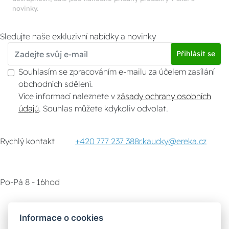
novinky.
Sledujte naše exkluzivní nabídky a novinky
Přihlásit se
Souhlasím se zpracováním e-mailu za účelem zasílání
obchodních sdělení.
Více informací naleznete v
zásady ochrany osobních
údajů
. Souhlas můžete kdykoliv odvolat.
Rychlý kontakt
+420 777 237 388
r.kaucky@ereka.cz
Po-Pá 8 - 16hod
Zákaznický servis
Vyzvednutí zboží
Informace o cookies