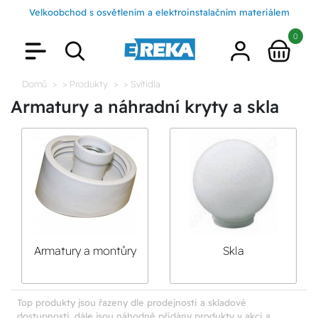
Velkoobchod s osvětlením a elektroinstalačním materiálem
0
Domů
> Produkty
> Svítidla
Armatury a náhradní kryty a skla
Armatury a montůry
Skla
s objímkou E27
Top produkty jsou řazeny dle prodejnosti a skladové
dostupnosti, dále jsou náhodně přidány produkty v akci a