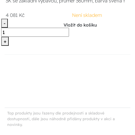
3K se základní výbavou, průměr 360mm, barva světla t
4 081 Kč
Není skladem
-
Vložit do košíku
+
Top produkty jsou řazeny dle prodejnosti a skladové
dostupnosti, dále jsou náhodně přidány produkty v akci a
novinky.