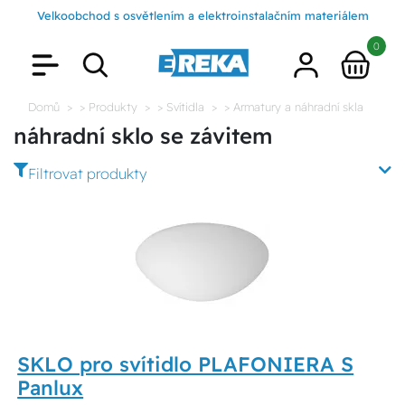
Velkoobchod s osvětlením a elektroinstalačním materiálem
0
Domů
> Produkty
> Svítidla
> Armatury a náhradní skla
náhradní sklo se závitem
Filtrovat produkty
SKLO pro svítidlo PLAFONIERA S
Panlux