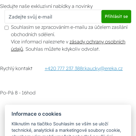
Sledujte naše exkluzivní nabídky a novinky
Přihlásit se
Souhlasím se zpracováním e-mailu za účelem zasílání
obchodních sdělení.
Více informací naleznete v
zásady ochrany osobních
údajů
. Souhlas můžete kdykoliv odvolat.
Rychlý kontakt
+420 777 237 388
r.kaucky@ereka.cz
Po-Pá 8 - 16hod
Zákaznický servis
Vyzvednutí zboží
Informace o cookies
Kliknutím na tlačítko Souhlasím se vším se uloží
Poradna
technické, analytické a marketingové soubory cookie,