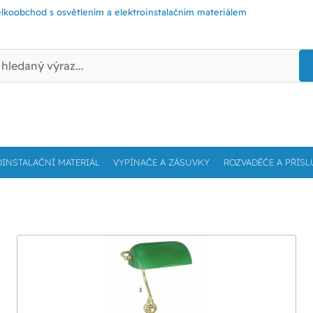
lkoobchod s osvětlením a elektroinstalačním materiálem
OINSTALAČNÍ MATERIÁL
VYPÍNAČE A ZÁSUVKY
ROZVADĚČE A PŘÍSL