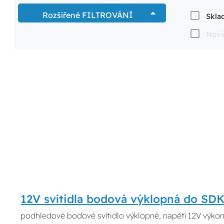
Rozšířené FILTROVÁNÍ
Skla
Novi
12V svítidla bodová výklopná do S
podhledové bodové svítidlo výklopné, napětí 12V výkon