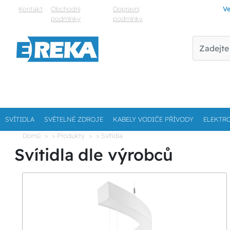
Kontakt
Obchodní
Dopravní
Ve
podmínky
podmínky
SVÍTIDLA
SVĚTELNÉ ZDROJE
KABELY VODIČE PŘÍVODY
ELEKTR
Domů
> Produkty
> Svítidla
Svítidla dle výrobců