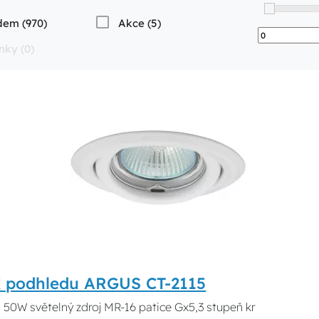
dem (970)
Akce (5)
nky (0)
DK podhledu ARGUS CT-2115
 50W světelný zdroj MR-16 patice Gx5,3 stupeň kr