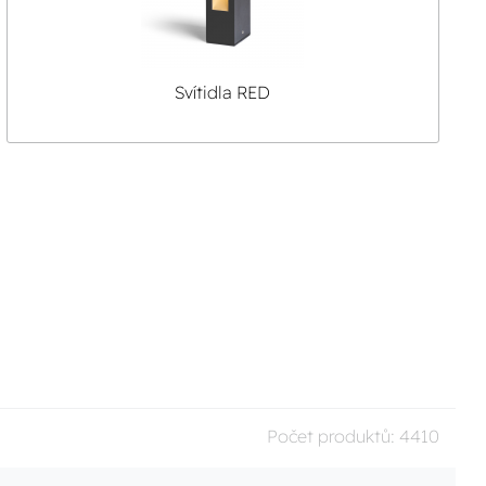
Svítidla RED
Počet produktů:
4410