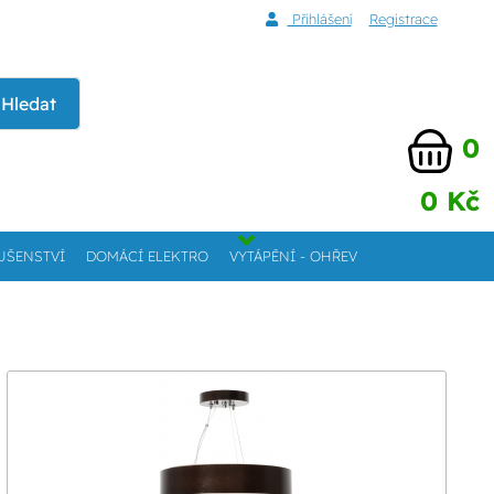
Přihlášení
Registrace
Hledat
0
0 Kč
UŠENSTVÍ
DOMÁCÍ ELEKTRO
VYTÁPĚNÍ - OHŘEV