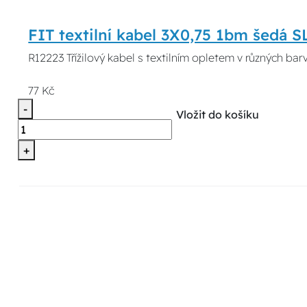
FIT textilní kabel 3X0,75 1bm šedá S
R12223 Třížilový kabel s textilním opletem v různých ba
77 Kč
-
Vložit do košíku
+