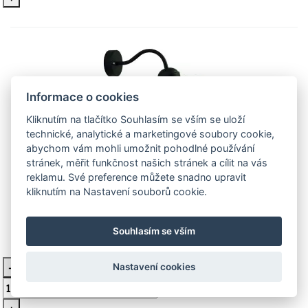
Informace o cookies
Kliknutím na tlačítko Souhlasím se vším se uloží
technické, analytické a marketingové soubory cookie,
abychom vám mohli umožnit pohodlné používání
Nordlux Luxembourg - Ø28cm, černá
stránek, měřit funkčnost našich stránek a cílit na vás
Nordlux
reklamu. Své preference můžete snadno upravit
kliknutím na Nastavení souborů cookie.
Praktická venkovní nástěnná lampa v pěti provedeních
ze série
Souhlasím se vším
2 062 Kč
Není skladem
-
Nastavení cookies
Vložit do košíku