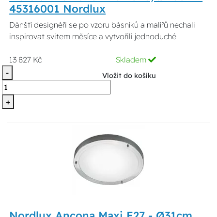
45316001 Nordlux
Dánští designéři se po vzoru básníků a malířů nechali
inspirovat svitem měsíce a vytvořili jednoduché
13 827 Kč
Skladem
-
Vložit do košíku
+
Nordlux Ancona Maxi E27 - Ø31cm,