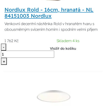
Nordlux Rold - 16cm, hranatá - NL
84151003 Nordlux
Venkovní decentní nástěnka Rold v hranatém tvaru s
obousměrným svícením horním i spodním velmi příjem
1 762 Kč
Skladem 4 ks
-
Vložit do košíku
+