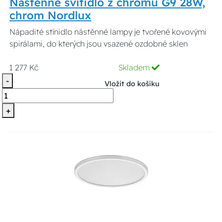
Nástěnné svítidlo z chromu G9 28W,
chrom Nordlux
Nápadité stínidlo nástěnné lampy je tvořené kovovými
spirálami, do kterých jsou vsazené ozdobné sklen
1 277 Kč
Skladem
-
Vložit do košíku
+