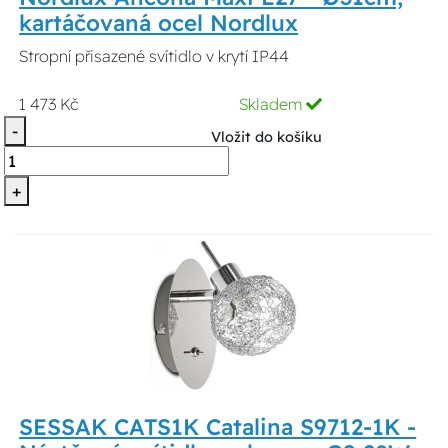
kartáčovaná ocel Nordlux
Stropní přisazené svítidlo v krytí IP44
1 473 Kč
Skladem
-
Vložit do košíku
+
SESSAK CATS1K Catalina S9712-1K -