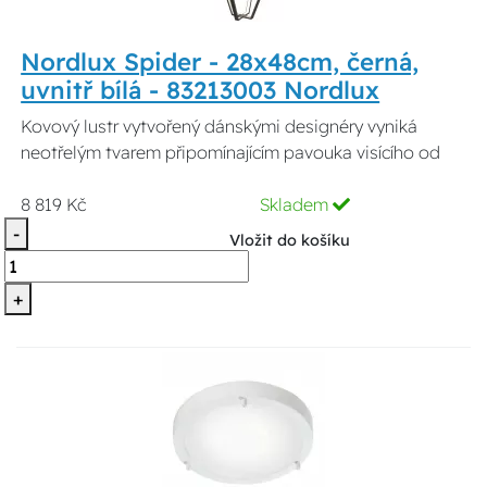
Nordlux Spider - 28x48cm, černá,
uvnitř bílá - 83213003 Nordlux
Kovový lustr vytvořený dánskými designéry vyniká
neotřelým tvarem připomínajícím pavouka visícího od
8 819 Kč
Skladem
-
Vložit do košíku
+