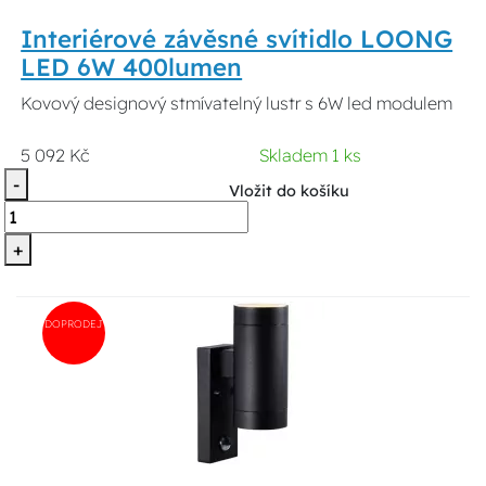
Interiérové závěsné svítidlo LOONG
LED 6W 400lumen
Kovový designový stmívatelný lustr s 6W led modulem
5 092 Kč
Skladem 1 ks
-
Vložit do košíku
+
DOPRODEJ