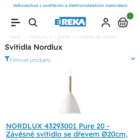
Velkoobchod s osvětlením a elektroinstalačním materiálem
0
Domů
> Produkty
> Svítidla
> Svítidla dle výrobců
Svítidla Nordlux
Filtrovat produkty
NORDLUX 43293001 Pure 20 -
Závěsné svítidlo se dřevem Ø20cm,