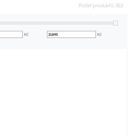
Počet produktů:
312
Kč
Kč