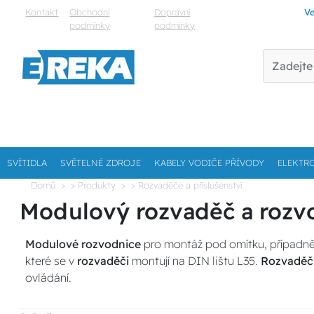
Kontakt
Obchodní
Dopravní
Ve
podmínky
podmínky
SVÍTIDLA
SVĚTELNÉ ZDROJE
KABELY VODIČE PŘÍVODY
ELEKTR
Domů
> Produkty
> Rozvaděče a příslušenství
Modulový rozvaděč a rozv
Modulové rozvodnice
pro montáž pod omítku, případně d
které se v
rozvaděči
montují na DIN lištu L35.
Rozvadě
ovládání.