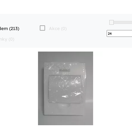
dem (213)
Akce (0)
nky (0)