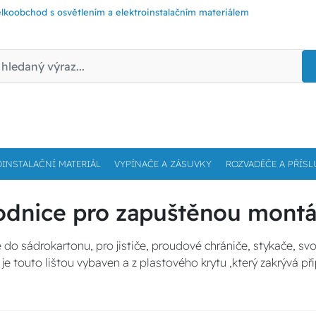
lkoobchod s osvětlením a elektroinstalačním materiálem
OINSTALAČNÍ MATERIÁL
VYPÍNAČE A ZÁSUVKY
ROZVADĚČE A PŘÍSL
odnice pro zapuštěnou mont
o sádrokartonu, pro jističe, proudové chrániče, stykače, svod
č
je touto lištou vybaven a z plastového krytu ,který zakrývá p