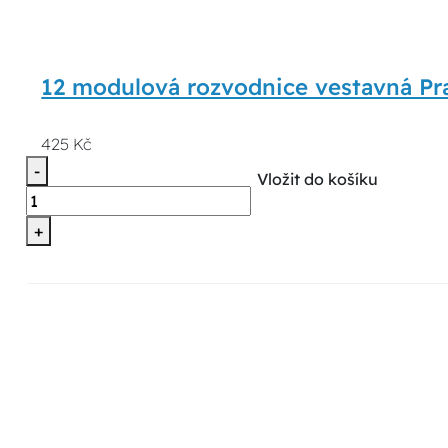
12 modulová rozvodnice vestavná P
425 Kč
-
Vložit do košíku
+