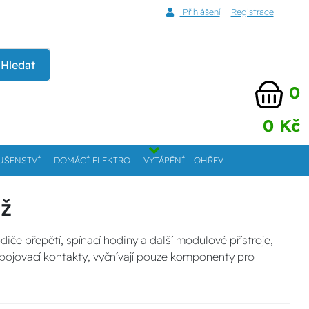
Přihlášení
Registrace
Hledat
0
0 Kč
UŠENSTVÍ
DOMÁCÍ ELEKTRO
VYTÁPĚNÍ - OHŘEV
áž
iče přepětí, spínací hodiny a další modulové přístroje,
řipojovací kontakty, vyčnívají pouze komponenty pro