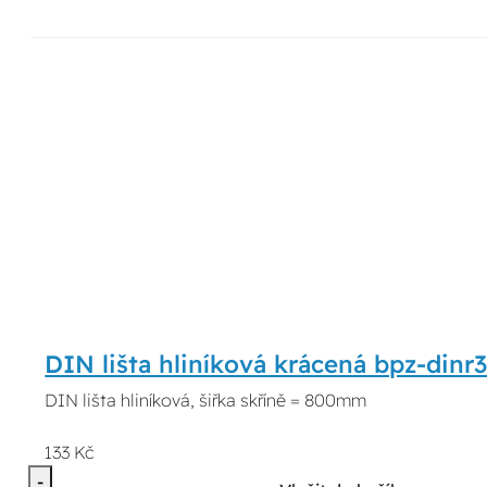
DIN lišta hliníková krácená bpz-din
DIN lišta hliníková, šiřka skříně = 800mm
133 Kč
-