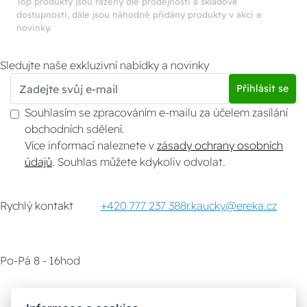
Top produkty jsou řazeny dle prodejnosti a skladové
dostupnosti, dále jsou náhodně přidány produkty v akci a
novinky.
Sledujte naše exkluzivní nabídky a novinky
Přihlásit se
Souhlasím se zpracováním e-mailu za účelem zasílání
obchodních sdělení.
Více informací naleznete v
zásady ochrany osobních
údajů
. Souhlas můžete kdykoliv odvolat.
Rychlý kontakt
+420 777 237 388
r.kaucky@ereka.cz
Po-Pá 8 - 16hod
Zákaznický servis
Vyzvednutí zboží