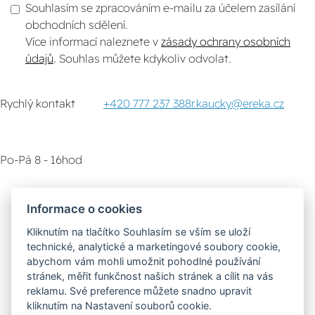
Souhlasím se zpracováním e-mailu za účelem zasílání
obchodních sdělení.
Více informací naleznete v
zásady ochrany osobních
údajů
. Souhlas můžete kdykoliv odvolat.
Rychlý kontakt
+420 777 237 388
r.kaucky@ereka.cz
Po-Pá 8 - 16hod
Zákaznický servis
Vyzvednutí zboží
Informace o cookies
Kliknutím na tlačítko Souhlasím se vším se uloží
Poradna
technické, analytické a marketingové soubory cookie,
abychom vám mohli umožnit pohodlné používání
stránek, měřit funkčnost našich stránek a cílit na vás
Možnosti dopravy
reklamu. Své preference můžete snadno upravit
kliknutím na Nastavení souborů cookie.