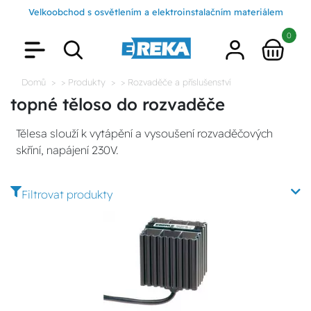
Velkoobchod s osvětlením a elektroinstalačním materiálem
0
Domů
> Produkty
> Rozvaděče a příslušenství
topné těloso do rozvaděče
Tělesa slouží k vytápění a vysoušení rozvaděčových
skříní, napájení 230V.
Filtrovat produkty