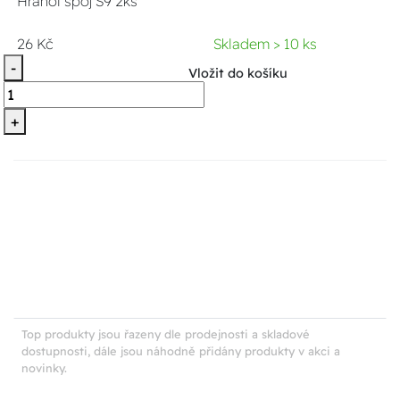
Hranol spoj S9 2ks
26 Kč
Skladem > 10 ks
-
Vložit do košíku
+
Top produkty jsou řazeny dle prodejnosti a skladové
dostupnosti, dále jsou náhodně přidány produkty v akci a
novinky.