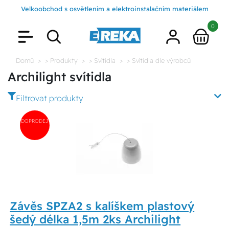
Velkoobchod s osvětlením a elektroinstalačním materiálem
0
Domů
> Produkty
> Svítidla
> Svítidla dle výrobců
Archilight svítidla
Filtrovat produkty
DOPRODEJ
Závěs SPZA2 s kalíškem plastový
šedý délka 1,5m 2ks Archilight