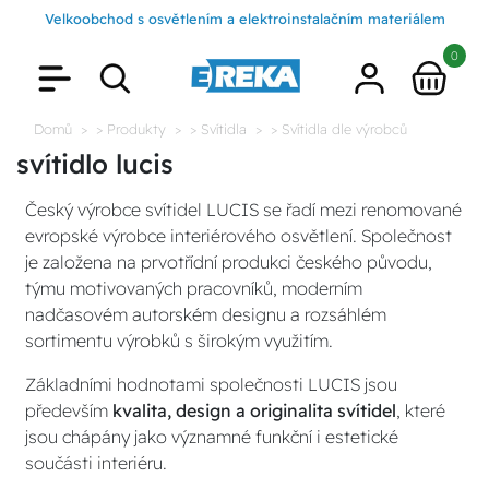
Velkoobchod s osvětlením a elektroinstalačním materiálem
0
Domů
> Produkty
> Svítidla
> Svítidla dle výrobců
svítidlo lucis
Český výrobce svítidel LUCIS se řadí mezi renomované
evropské výrobce interiérového osvětlení. Společnost
je založena na prvotřídní produkci českého původu,
týmu motivovaných pracovníků, moderním
nadčasovém autorském designu a rozsáhlém
sortimentu výrobků s širokým využitím.
Základními hodnotami společnosti LUCIS jsou
především
kvalita, design a originalita svítidel
, které
jsou chápány jako významné funkční i estetické
součásti interiéru.