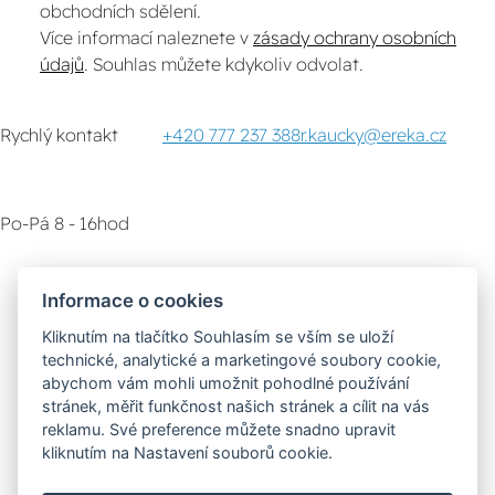
obchodních sdělení.
Více informací naleznete v
zásady ochrany osobních
údajů
. Souhlas můžete kdykoliv odvolat.
Rychlý kontakt
+420 777 237 388
r.kaucky@ereka.cz
Po-Pá 8 - 16hod
Zákaznický servis
Vyzvednutí zboží
Informace o cookies
Kliknutím na tlačítko Souhlasím se vším se uloží
Poradna
technické, analytické a marketingové soubory cookie,
abychom vám mohli umožnit pohodlné používání
stránek, měřit funkčnost našich stránek a cílit na vás
Možnosti dopravy
reklamu. Své preference můžete snadno upravit
kliknutím na Nastavení souborů cookie.