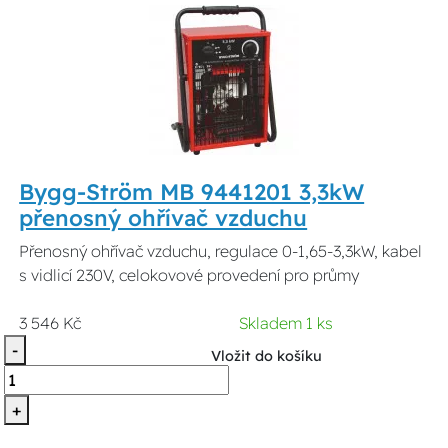
Bygg-Ström MB 9441201 3,3kW
přenosný ohřívač vzduchu
Přenosný ohřívač vzduchu, regulace 0-1,65-3,3kW, kabel
s vidlicí 230V, celokovové provedení pro průmy
3 546 Kč
Skladem 1 ks
-
Vložit do košíku
+