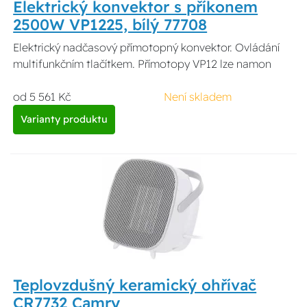
Elektrický konvektor s příkonem
2500W VP1225, bílý 77708
Elektrický nadčasový přímotopný konvektor. Ovládání
multifunkčním tlačítkem. Přímotopy VP12 lze namon
od 5 561 Kč
Není skladem
Varianty produktu
Teplovzdušný keramický ohřívač
CR7732 Camry