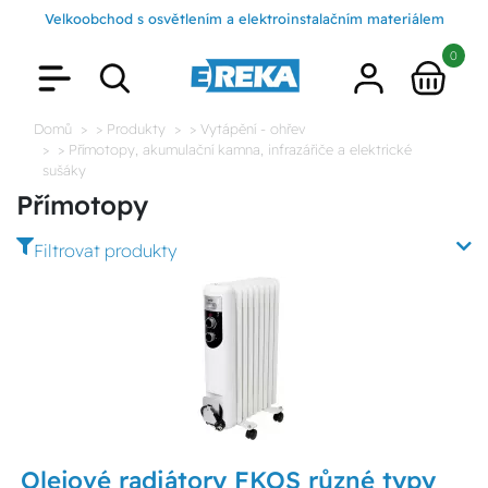
Velkoobchod s osvětlením a elektroinstalačním materiálem
0
Domů
> Produkty
> Vytápění - ohřev
> Přímotopy, akumulační kamna, infrazářiče a elektrické
sušáky
Přímotopy
Filtrovat produkty
Olejové radiátory FKOS různé typy