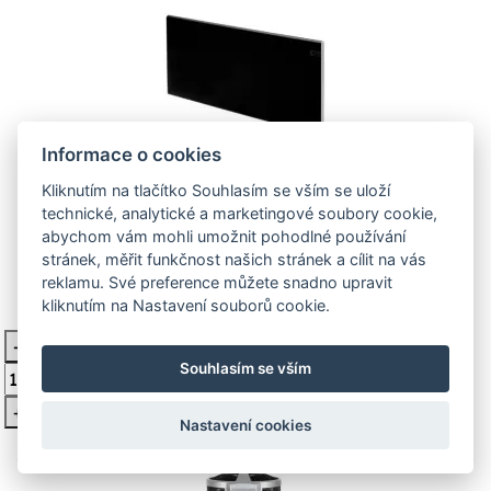
Informace o cookies
Kliknutím na tlačítko Souhlasím se vším se uloží
Přímotop nástěnný designový NP 12
technické, analytické a marketingové soubory cookie,
KDT černý 1200W
abychom vám mohli umožnit pohodlné používání
stránek, měřit funkčnost našich stránek a cílit na vás
Přímotopný konvektor
reklamu. Své preference můžete snadno upravit
kliknutím na Nastavení souborů cookie.
6 098 Kč
Není skladem
-
Vložit do košíku
Souhlasím se vším
+
Nastavení cookies