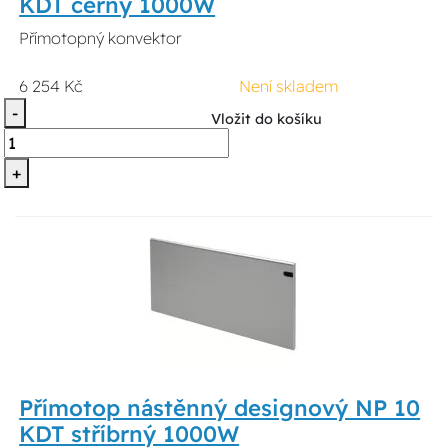
KDT černý 1000W
Přímotopný konvektor
6 254 Kč
Není skladem
-
Vložit do košíku
+
Přímotop nástěnný designový NP 10
KDT stříbrný 1000W