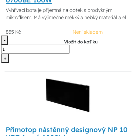
Vyhřívací bota je příjemná na dotek s prodyšným
mikroflísem. Má výjimečně měkký a hebký materiál a el
855 Kč
Není skladem
-
Vložit do košíku
+
Přímotop nástěnný designový NP 10