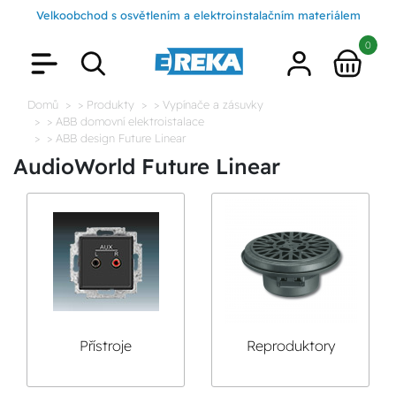
Velkoobchod s osvětlením a elektroinstalačním materiálem
0
Domů
> Produkty
> Vypínače a zásuvky
> ABB domovní elektroistalace
> ABB design Future Linear
AudioWorld Future Linear
Přístroje
Reproduktory
AudioWorld Future
AudioWorld Future
Linear
Linear