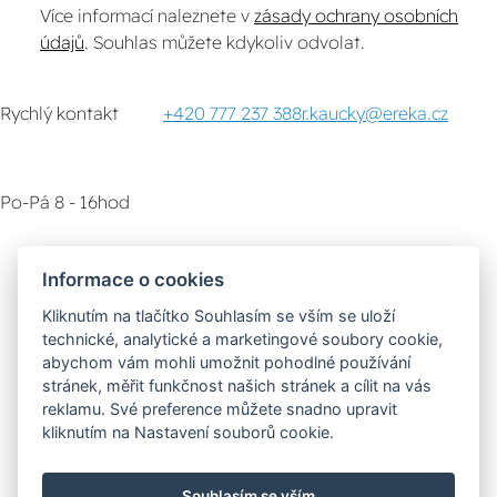
Více informací naleznete v
zásady ochrany osobních
údajů
. Souhlas můžete kdykoliv odvolat.
Rychlý kontakt
+420 777 237 388
r.kaucky@ereka.cz
Po-Pá 8 - 16hod
Zákaznický servis
Vyzvednutí zboží
Informace o cookies
Kliknutím na tlačítko Souhlasím se vším se uloží
Poradna
technické, analytické a marketingové soubory cookie,
abychom vám mohli umožnit pohodlné používání
stránek, měřit funkčnost našich stránek a cílit na vás
Možnosti dopravy
reklamu. Své preference můžete snadno upravit
kliknutím na Nastavení souborů cookie.
Bezpečná a rychlá platba
Souhlasím se vším