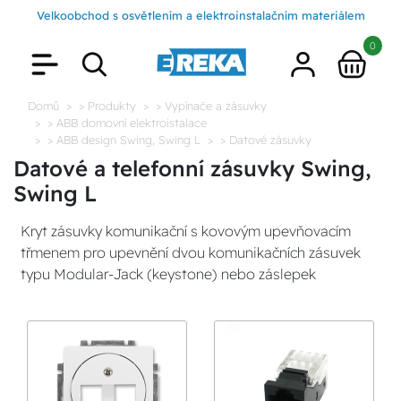
Velkoobchod s osvětlením a elektroinstalačním materiálem
0
Domů
> Produkty
> Vypínače a zásuvky
> ABB domovní elektroistalace
> ABB design Swing, Swing L
> Datové zásuvky
Datové a telefonní zásuvky Swing,
Swing L
Kryt zásuvky komunikační s kovovým upevňovacím
třmenem pro upevnění dvou komunikačních zásuvek
typu Modular-Jack (keystone) nebo záslepek