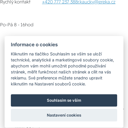
Rychlý kontakt
+420 777 237 388
r.kaucky@ereka.cz
Po-Pá 8 - 16hod
Zákaznický servis
Vyzvednutí zboží
Informace o cookies
Kliknutím na tlačítko Souhlasím se vším se uloží
Poradna
technické, analytické a marketingové soubory cookie,
abychom vám mohli umožnit pohodlné používání
stránek, měřit funkčnost našich stránek a cílit na vás
Možnosti dopravy
reklamu. Své preference můžete snadno upravit
kliknutím na Nastavení souborů cookie.
Bezpečná a rychlá platba
Souhlasím se vším
Nastavení cookies