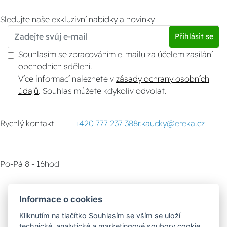
Sledujte naše exkluzivní nabídky a novinky
Přihlásit se
Souhlasím se zpracováním e-mailu za účelem zasílání
obchodních sdělení.
Více informací naleznete v
zásady ochrany osobních
údajů
. Souhlas můžete kdykoliv odvolat.
Rychlý kontakt
+420 777 237 388
r.kaucky@ereka.cz
Po-Pá 8 - 16hod
Zákaznický servis
Vyzvednutí zboží
Informace o cookies
Kliknutím na tlačítko Souhlasím se vším se uloží
Poradna
technické, analytické a marketingové soubory cookie,