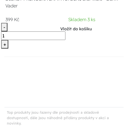
Vader
399 Kč
Skladem 3 ks
-
Vložit do košíku
+
Top produkty jsou řazeny dle prodejnosti a skladové
dostupnosti, dále jsou náhodně přidány produkty v akci a
novinky.