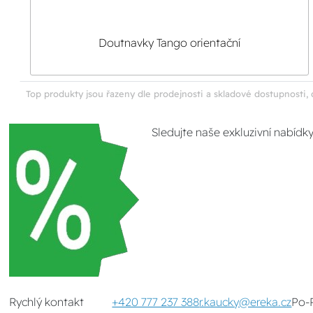
Doutnavky Tango orientační
Top produkty jsou řazeny dle prodejnosti a skladové dostupnosti, 
Sledujte naše exkluzivní nabídk
Rychlý kontakt
+420 777 237 388
r.kaucky@ereka.cz
Po-