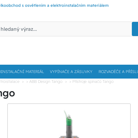
lkoobchod s osvětlením a elektroinstalačním materiálem
OINSTALAČNÍ MATERIÁL
VYPÍNAČE A ZÁSUVKY
ROZVADĚČE A PŘÍSL
troistalace
> ABB Design Tango
> Přístroje spínačů Tango
ango