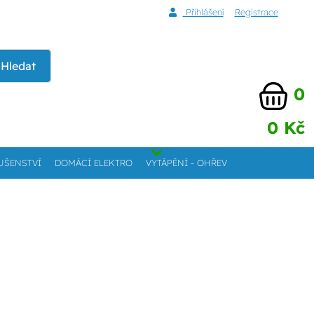
Přihlášení
Registrace
Hledat
0
0 Kč
UŠENSTVÍ
DOMÁCÍ ELEKTRO
VYTÁPĚNÍ - OHŘEV