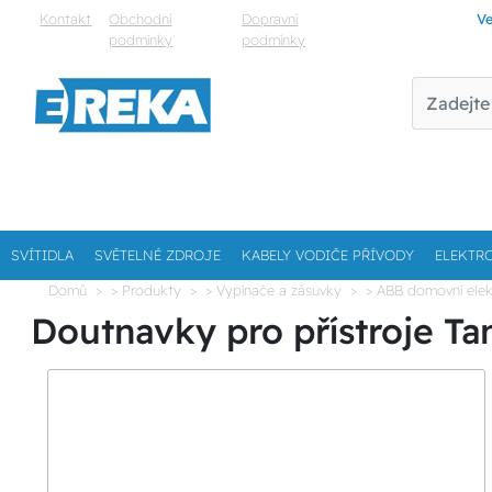
Kontakt
Obchodní
Dopravní
Ve
podmínky
podmínky
SVÍTIDLA
SVĚTELNÉ ZDROJE
KABELY VODIČE PŘÍVODY
ELEKTR
Domů
> Produkty
> Vypínače a zásuvky
> ABB domovní elek
Doutnavky pro přístroje T