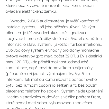
které slouží k vyzvonění - identifikaci, komunikaci i
ovládání elektrického zámku.
Výhodou 2-BUS audiosystému je vyšší komfort při
instalaci systému i při jeho běžném užívaní. Velkým
přínosem je též zavedení akustické signalizace
spojovacích procesů, díky které má uživatel okamžitou
informaci o stavu systému, jakožto i funkce interkomu.
Dvojvodičový systém je vhodný pro domy hromadné
bytové výstavby (pro max. počet 32 DT, u EV s číselnicí
max. 120 DT), kde přináší možnost jednoduché
komunikace, např. mezi domovníkem a nájemníky
(případně mezi jednotlivými nájemníky. Využitím
interkomu tak mohou komunikovat z pohodlí svého
bytu, bez nutnosti osobního setkání a to bez použití
placeného telefonního spojení. Systém najde uplatnění
i v administrativních budovách s větším počtem firem,
které nemají mezi sebou vybudovanou společnou
pobočkovou ústřednu.