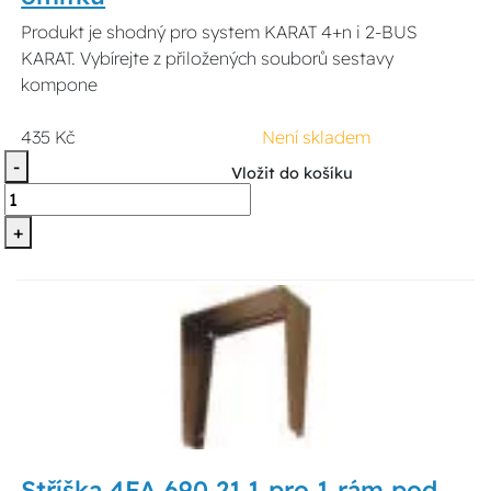
Produkt je shodný pro system KARAT 4+n i 2-BUS
KARAT. Vybírejte z přiložených souborů sestavy
kompone
435 Kč
Není skladem
-
Vložit do košíku
+
Stříška 4FA 690 21.1 pro 1 rám pod