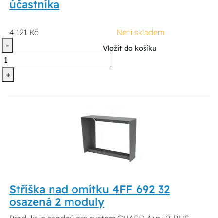
účastníka
4 121 Kč
Není skladem
-
Vložit do košíku
+
Stříška nad omítku 4FF 692 32
osazená 2 moduly
Produkt je shodný pro system GUARD 4+n i 2-BUS