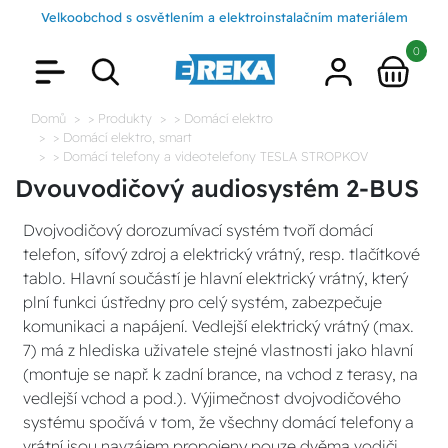
Velkoobchod s osvětlením a elektroinstalačním materiálem
0
Domů
> Produkty
> Domácí elektro
> Domácí elektro, smart
> Domácí telefony a videotelefony TESLA STROPKOV
Dvouvodičový audiosystém 2-BUS
Dvojvodičový dorozumívací systém tvoří domácí
telefon, síťový zdroj a elektrický vrátný, resp. tlačítkové
tablo. Hlavní součástí je hlavní elektrický vrátný, který
plní funkci ústředny pro celý systém, zabezpečuje
komunikaci a napájení. Vedlejší elektrický vrátný (max.
7) má z hlediska uživatele stejné vlastnosti jako hlavní
(montuje se např. k zadní brance, na vchod z terasy, na
vedlejší vchod a pod.). Výjimečnost dvojvodičového
systému spočívá v tom, že všechny domácí telefony a
vrátní jsou navzájem propojeny pouze dvěma vodiči,