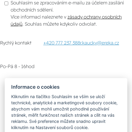
Souhlasím se zpracováním e-mailu za účelem zasílání
obchodních sdělení.
Více informací naleznete v
zásady ochrany osobních
údajů
. Souhlas můžete kdykoliv odvolat.
Rychlý kontakt
+420 777 237 388
r.kaucky@ereka.cz
Po-Pá 8 - 16hod
Zákaznický servis
Vyzvednutí zboží
Informace o cookies
Kliknutím na tlačítko Souhlasím se vším se uloží
Poradna
technické, analytické a marketingové soubory cookie,
abychom vám mohli umožnit pohodlné používání
stránek, měřit funkčnost našich stránek a cílit na vás
Možnosti dopravy
reklamu. Své preference můžete snadno upravit
kliknutím na Nastavení souborů cookie.