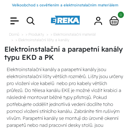
Velkoobchod s osvětlením a elektroinstalačním materiálem
0
Domů
> Produkty
> Elektroinstalační materiál
> Elektroinstalační lišty a kanály
Elektroinstalační a parapetní kanály
typu EKD a PK
Elektroinstalační kanály a parapetní kanály jsou
elektroinstalační lišty větších rozměrů. Lišty jsou určeny
pro vložení více kabelů nebo pro kabely větších
průřezů. Do tělesa kanálu EKE je možné vložit krabici a
následně montovat běžné typy přístrojů. Pokud
potřebujete oddělit jednotlivá vedení docílíte toho
pomocí vložení stínícího kanálu. Zabráníte tím rušivým
vlivům. Parapetní kanály se montují do úrovně okenní
parapetů nebo nad pracovní desky stolů. jsou