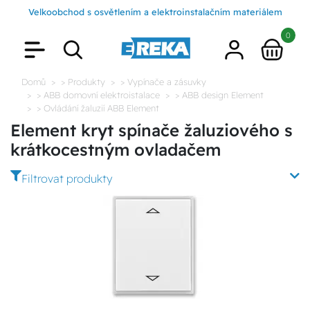
Velkoobchod s osvětlením a elektroinstalačním materiálem
0
Domů
> Produkty
> Vypínače a zásuvky
> ABB domovní elektroistalace
> ABB design Element
> Ovládání žaluzií ABB Element
Element kryt spínače žaluziového s
krátkocestným ovladačem
Filtrovat produkty