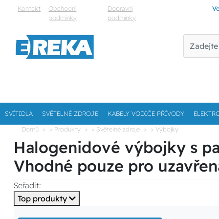
Kontakt
Obchodní
Dopravní
Ve
podmínky
podmínky
SVÍTIDLA
SVĚTELNÉ ZDROJE
KABELY VODIČE PŘÍVODY
ELEKTR
Domů
> Produkty
> Světelné zdroje
> Výbojky
Halogenidové výbojky s pa
Vhodné pouze pro uzavřená 
Seřadit:
Top produkty