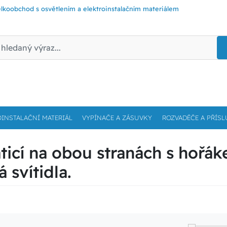
lkoobchod s osvětlením a elektroinstalačním materiálem
OINSTALAČNÍ MATERIÁL
VYPÍNAČE A ZÁSUVKY
ROZVADĚČE A PŘÍSL
ticí na obou stranách s hořá
svítidla.