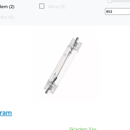
dem (2)
Akce (0)
nky (0)
sram
Skladem 3 ks