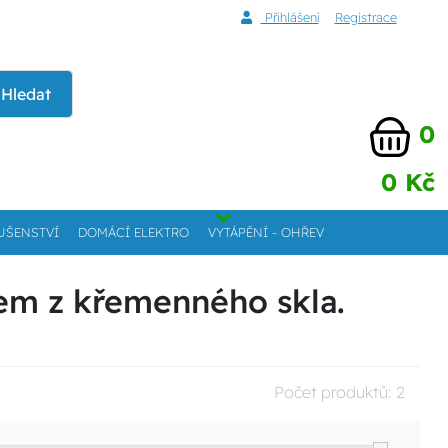
Přihlášení
Registrace
Hledat
0
0 Kč
UŠENSTVÍ
DOMÁCÍ ELEKTRO
VYTÁPĚNÍ - OHŘEV
kem z křemenného skla.
Počet produktů:
2