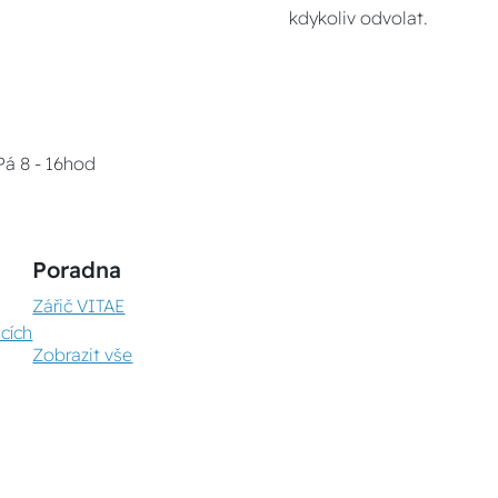
kdykoliv odvolat.
Pá 8 - 16hod
Poradna
Zářič VITAE
cích
Zobrazit vše