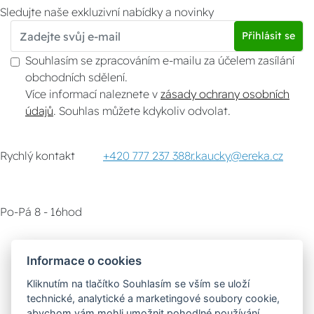
Sledujte naše exkluzivní nabídky a novinky
Přihlásit se
Souhlasím se zpracováním e-mailu za účelem zasílání
obchodních sdělení.
Více informací naleznete v
zásady ochrany osobních
údajů
. Souhlas můžete kdykoliv odvolat.
Rychlý kontakt
+420 777 237 388
r.kaucky@ereka.cz
Po-Pá 8 - 16hod
Zákaznický servis
Vyzvednutí zboží
Informace o cookies
Kliknutím na tlačítko Souhlasím se vším se uloží
Poradna
technické, analytické a marketingové soubory cookie,
abychom vám mohli umožnit pohodlné používání