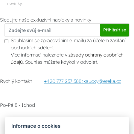
novinky.
Sledujte naše exkluzivní nabídky a novinky
Přihlásit se
Souhlasím se zpracováním e-mailu za účelem zasílání
obchodních sdělení.
Více informací naleznete v
zásady ochrany osobních
údajů
. Souhlas můžete kdykoliv odvolat.
Rychlý kontakt
+420 777 237 388
r.kaucky@ereka.cz
Po-Pá 8 - 16hod
Zákaznický servis
Vyzvednutí zboží
Informace o cookies