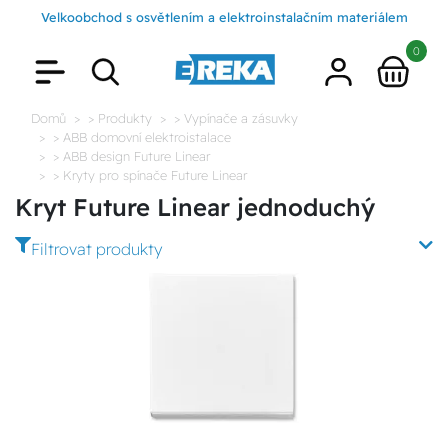
Velkoobchod s osvětlením a elektroinstalačním materiálem
0
Domů
> Produkty
> Vypínače a zásuvky
> ABB domovní elektroistalace
> ABB design Future Linear
> Kryty pro spínače Future Linear
Kryt Future Linear jednoduchý
Filtrovat produkty