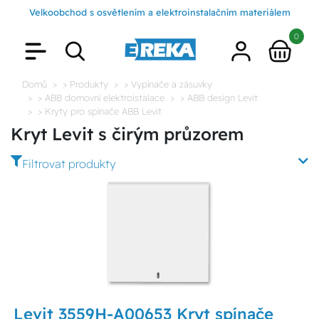
Velkoobchod s osvětlením a elektroinstalačním materiálem
0
Domů
> Produkty
> Vypínače a zásuvky
> ABB domovní elektroistalace
> ABB design Levit
> Kryty pro spínače ABB Levit
Kryt Levit s čirým průzorem
Filtrovat produkty
Levit 3559H-A00653 Kryt spínače