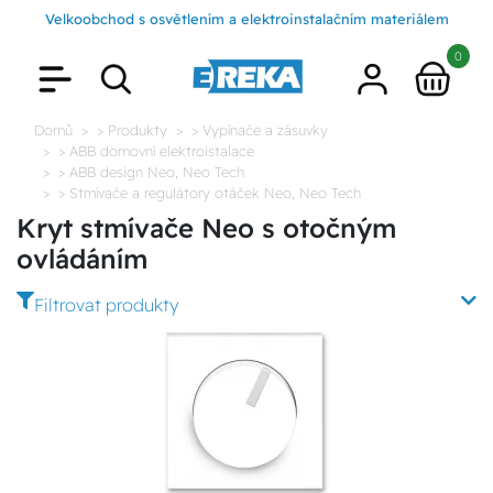
Velkoobchod s osvětlením a elektroinstalačním materiálem
0
Domů
> Produkty
> Vypínače a zásuvky
> ABB domovní elektroistalace
> ABB design Neo, Neo Tech
> Stmívače a regulátory otáček Neo, Neo Tech
Kryt stmívače Neo s otočným
ovládáním
Filtrovat produkty