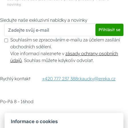
novinky.
Sledujte naše exkluzivní nabídky a novinky
Přihlásit se
Souhlasím se zpracováním e-mailu za účelem zasílání
obchodních sdělení.
Více informací naleznete v
zásady ochrany osobních
údajů
. Souhlas můžete kdykoliv odvolat.
Rychlý kontakt
+420 777 237 388
r.kaucky@ereka.cz
Po-Pá 8 - 16hod
Zákaznický servis
Vyzvednutí zboží
Informace o cookies