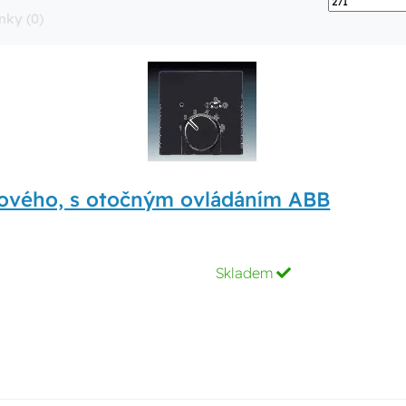
nky (0)
rového, s otočným ovládáním ABB
Skladem