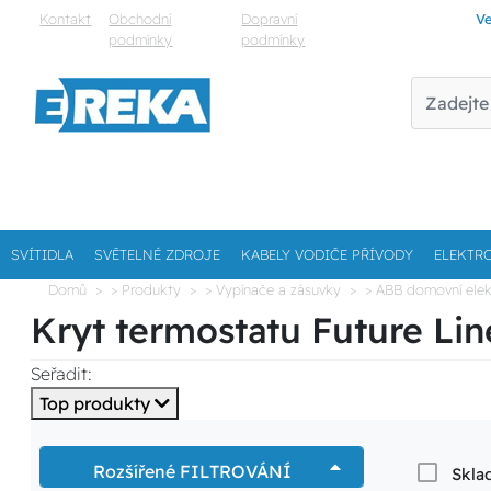
Kontakt
Obchodní
Dopravní
Ve
podmínky
podmínky
SVÍTIDLA
SVĚTELNÉ ZDROJE
KABELY VODIČE PŘÍVODY
ELEKTR
Domů
> Produkty
> Vypínače a zásuvky
> ABB domovní elek
Kryt termostatu Future Li
Seřadit:
Top produkty
Rozšířené FILTROVÁNÍ
Skla