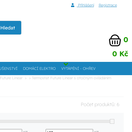
Přihlášení
Registrace
Hledat
0
0 Kč
UŠENSTVÍ
DOMÁCÍ ELEKTRO
VYTÁPĚNÍ - OHŘEV
Future Linear
> Termostat Future Linear s otočným ovládáním
Počet produktů:
6