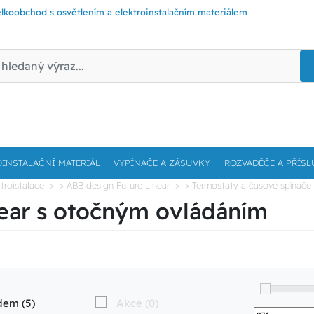
lkoobchod s osvětlením a elektroinstalačním materiálem
OINSTALAČNÍ MATERIÁL
VYPÍNAČE A ZÁSUVKY
ROZVADĚČE A PŘÍSL
troistalace
> ABB design Future Linear
> Termostaty a časové spínače 
near s otočným ovládáním
dem (5)
Akce (0)