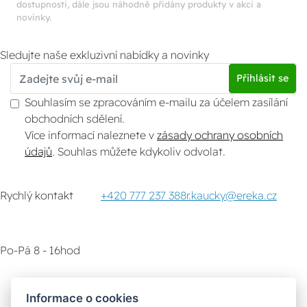
dostupnosti, dále jsou náhodně přidány produkty v akci a
novinky.
Sledujte naše exkluzivní nabídky a novinky
Přihlásit se
Souhlasím se zpracováním e-mailu za účelem zasílání
obchodních sdělení.
Více informací naleznete v
zásady ochrany osobních
údajů
. Souhlas můžete kdykoliv odvolat.
Rychlý kontakt
+420 777 237 388
r.kaucky@ereka.cz
Po-Pá 8 - 16hod
Zákaznický servis
Vyzvednutí zboží
Informace o cookies