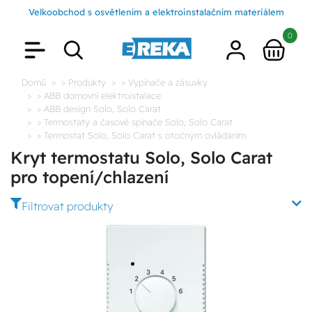
Velkoobchod s osvětlením a elektroinstalačním materiálem
0
Domů
> Produkty
> Vypínače a zásuvky
> ABB domovní elektroistalace
> ABB design Solo, Solo Carat
> Termostaty a časové spínače Solo, Solo Carat
> Termostat Solo, Solo Carat s otočným ovládáním
Kryt termostatu Solo, Solo Carat
pro topení/chlazení
Filtrovat produkty