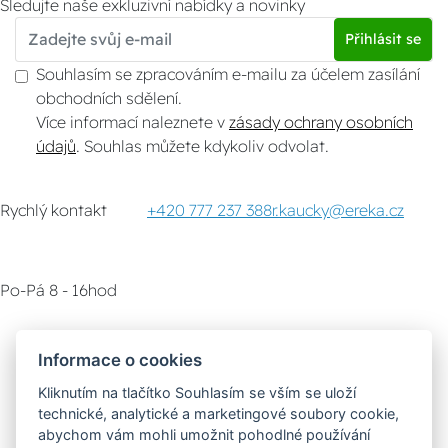
Sledujte naše exkluzivní nabídky a novinky
Přihlásit se
Souhlasím se zpracováním e-mailu za účelem zasílání
obchodních sdělení.
Více informací naleznete v
zásady ochrany osobních
údajů
. Souhlas můžete kdykoliv odvolat.
Rychlý kontakt
+420 777 237 388
r.kaucky@ereka.cz
Po-Pá 8 - 16hod
Zákaznický servis
Vyzvednutí zboží
Informace o cookies
Kliknutím na tlačítko Souhlasím se vším se uloží
Poradna
technické, analytické a marketingové soubory cookie,
abychom vám mohli umožnit pohodlné používání