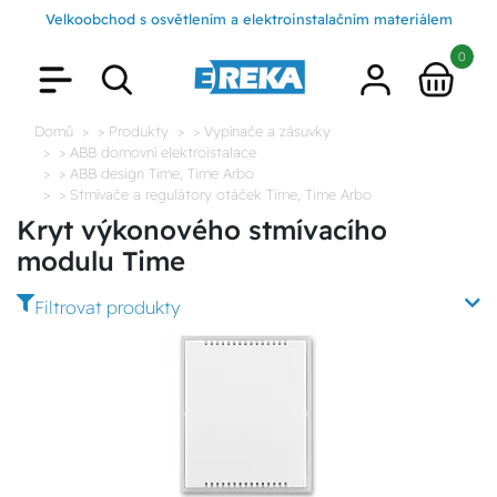
Velkoobchod s osvětlením a elektroinstalačním materiálem
0
Domů
> Produkty
> Vypínače a zásuvky
> ABB domovní elektroistalace
> ABB design Time, Time Arbo
> Stmívače a regulátory otáček Time, Time Arbo
Kryt výkonového stmívacího
modulu Time
Filtrovat produkty