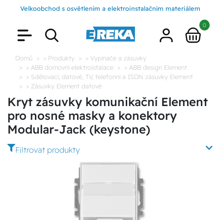
Velkoobchod s osvětlením a elektroinstalačním materiálem
0
Domů
> Produkty
> Vypínače a zásuvky
> ABB domovní elektroistalace
> ABB design Element
> Sdělovací, datové, TV, telefonní a ISDN zásuvky Element
> Zásuvky Element datové
Kryt zásuvky komunikační Element
pro nosné masky a konektory
Modular-Jack (keystone)
Filtrovat produkty