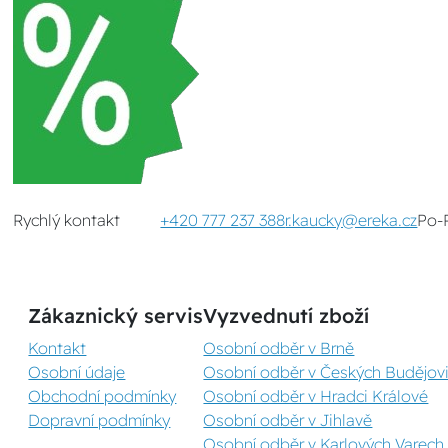
Rychlý kontakt
+420 777 237 388
r.kaucky@ereka.cz
Po-
Zákaznický servis
Vyzvednutí zboží
Kontakt
Osobní odběr v Brně
Osobní údaje
Osobní odběr v Českých Budějovi
Obchodní podmínky
Osobní odběr v Hradci Králové
Dopravní podmínky
Osobní odběr v Jihlavě
Osobní odběr v Karlových Varech