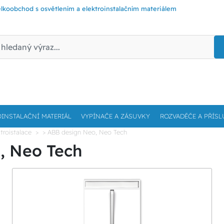
lkoobchod s osvětlením a elektroinstalačním materiálem
OINSTALAČNÍ MATERIÁL
VYPÍNAČE A ZÁSUVKY
ROZVADĚČE A PŘÍSL
troistalace
> ABB design Neo, Neo Tech
, Neo Tech