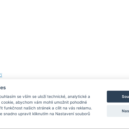
í
ies
Sou
Souhlasím se vším se uloží technické, analytické a
 cookie, abychom vám mohli umožnit pohodlné
Bezpečná a rychlá platba
it funkčnost našich stránek a cílit na vás reklamu.
Nas
 snadno upravit kliknutím na Nastavení souborů