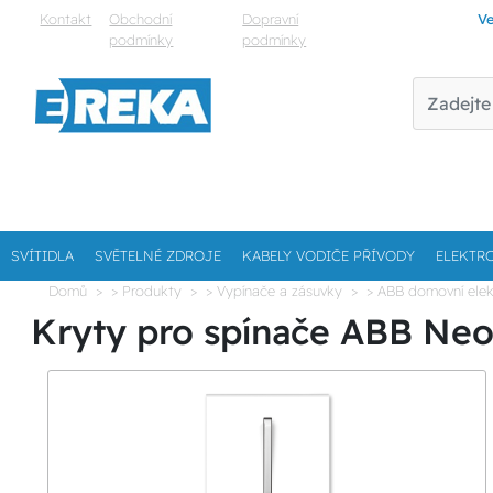
Kontakt
Obchodní
Dopravní
Ve
podmínky
podmínky
SVÍTIDLA
SVĚTELNÉ ZDROJE
KABELY VODIČE PŘÍVODY
ELEKTR
Domů
> Produkty
> Vypínače a zásuvky
> ABB domovní elek
Kryty pro spínače ABB Neo