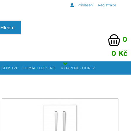
Přihlášení
Registrace
Hledat
0
0 Kč
UŠENSTVÍ
DOMÁCÍ ELEKTRO
VYTÁPĚNÍ - OHŘEV