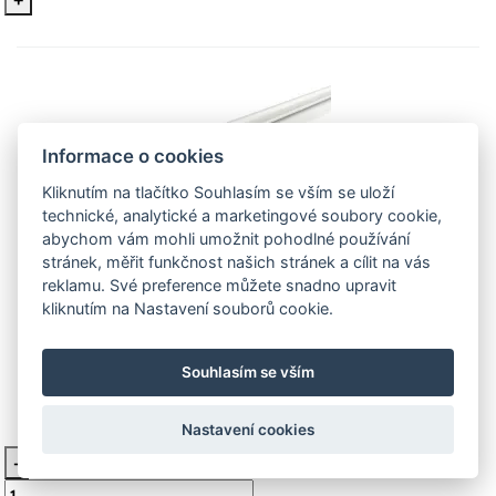
Informace o cookies
Kliknutím na tlačítko Souhlasím se vším se uloží
technické, analytické a marketingové soubory cookie,
abychom vám mohli umožnit pohodlné používání
LED trubice T8 MASTER LEDtube HF
stránek, měřit funkčnost našich stránek a cílit na vás
délka 1200mm přikon 16W barva
reklamu. Své preference můžete snadno upravit
kliknutím na Nastavení souborů cookie.
světla teplá bílá 929001300202
Príkon 16W, délka 1200mm, barva světla teplá bílá,
Souhlasím se vším
světelný tok 2300 lm, světelná účinnost 144 lm/W,
Nastavení cookies
790 Kč
Skladem 3 ks
-
Vložit do košíku