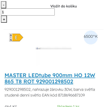
-
Vložit do košíku
+
6500°K
MASTER LEDtube 900mm HO 12W
865 T8 ROT 929001298502
929001298502, nahrazuje žárovku 30W, barva světla
studené denní světlo EAN kód 8718696687109
464 Kč
Skladem 1 ks