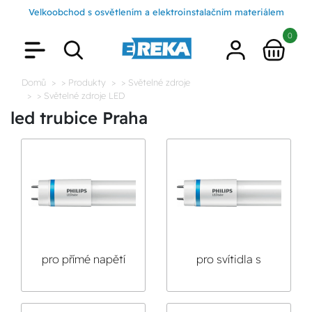
Velkoobchod s osvětlením a elektroinstalačním materiálem
0
Domů
> Produkty
> Světelné zdroje
> Světelné zdroje LED
led trubice Praha
pro přímé napětí
pro svítidla s
230V
tlumivkou