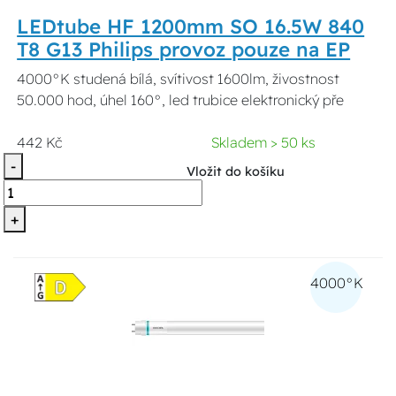
LEDtube HF 1200mm SO 16.5W 840
T8 G13 Philips provoz pouze na EP
4000°K studená bílá, svítivost 1600lm, živostnost
50.000 hod, úhel 160°, led trubice elektronický pře
442 Kč
Skladem > 50 ks
-
Vložit do košíku
+
4000°K