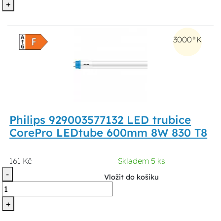
+
3000°K
Philips 929003577132 LED trubice
CorePro LEDtube 600mm 8W 830 T8
161 Kč
Skladem 5 ks
-
Vložit do košíku
+