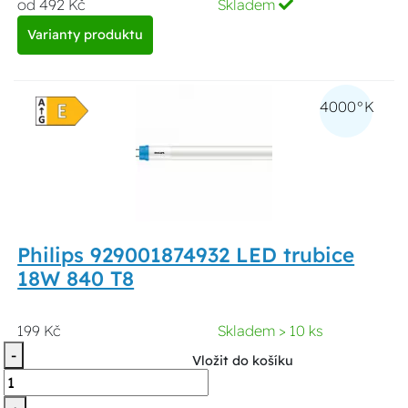
od 492 Kč
Skladem
Varianty produktu
4000°K
Philips 929001874932 LED trubice
18W 840 T8
199 Kč
Skladem > 10 ks
-
Vložit do košíku